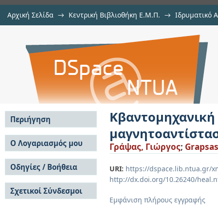
Αρχική Σελίδα
→
Κεντρική Βιβλιοθήκη Ε.Μ.Π.
→
Ιδρυματικό 
Κβαντομηχανική μελέτη του φαιν
Εργασίες
→
Εμφάνιση Τεκμηρίου
Αποθετήριο DSpace/Manakin
σε μαγνητικά υλικά
Κβαντομηχανική
Περιήγηση
μαγνητοαντίστασ
Σε όλο το DSpace
Ο Λογαριασμός μου
Γράψας, Γιώργος
;
Grapsas
Κοινότητες & Συλλογές
Σύνδεση
Ανά Ημερομηνία
Οδηγίες / Βοήθεια
Εγγραφή
URI:
https://dspace.lib.ntua.gr
Έκδοσης
http://dx.doi.org/10.26240/heal.
Οδηγίες Υποβολής
Συγγραφείς
Σχετικοί Σύνδεσμοι
Οδηγίες Χρήσης ΙΑ
Τίτλοι
Εμφάνιση πλήρους εγγραφής
Συχνές Ερωτήσεις
Θέματα
Οδηγίες Υποβολής -
Αυτή η Συλλογή