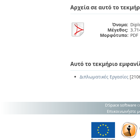
Διπλωματικές Εργασίες
Αρχεία σε αυτό το τεκμήρ
Πολιτικές Πρόσβασης
Ανά Ημερομηνία
Έκδοσης
Συγγραφείς
Όνομα:
Dipl
Τίτλοι
Μέγεθος:
3.7
Θέματα
Μορφότυπο:
PDF
Αυτό το τεκμήριο εμφανί
Διπλωματικές Εργασίες
[210
DSpace software
c
Επικοινωνήστε μ