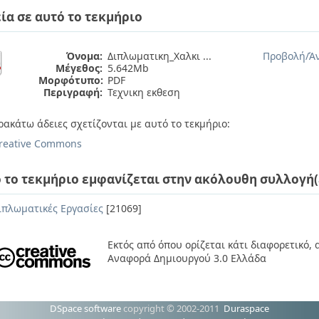
ία σε αυτό το τεκμήριο
Όνομα:
Διπλωματικη_Χαλκι ...
Προβολή/
Ά
Μέγεθος:
5.642Mb
Μορφότυπο:
PDF
Περιγραφή:
Τεχνικη εκθεση
ρακάτω άδειες σχετίζονται με αυτό το τεκμήριο:
reative Commons
 το τεκμήριο εμφανίζεται στην ακόλουθη συλλογή(
ιπλωματικές Εργασίες
[21069]
Εκτός από όπου ορίζεται κάτι διαφορετικό,
Αναφορά Δημιουργού 3.0 Ελλάδα
DSpace software
copyright © 2002-2011
Duraspace