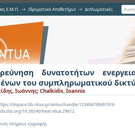
κη Ε.Μ.Π.
→
Ιδρυματικό Αποθετήριο
→
Διπλωματικές
τοτήτων ενεργειακής αναβάθμ
ικτύου Ελλάδας
ερεύνηση δυνατοτήτων ενεργει
μένων του συμπληρωματικού δικτ
ίδης, Ιωάννης
;
Chalkidis, Ioannis
ttps://dspace.lib.ntua.gr/xmlui/handle/123456789/61916
//dx.doi.org/10.26240/heal.ntua.29612
ιση πλήρους εγγραφής