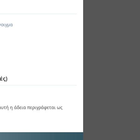
νοιγμα
ές)
 αυτή η άδεια περιγράφεται ως