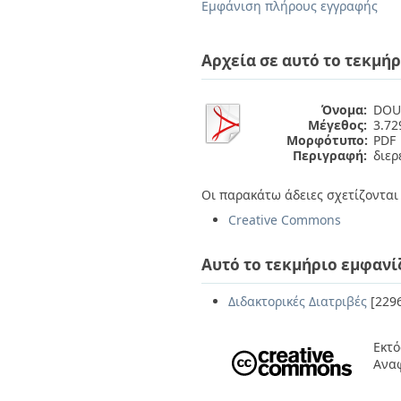
Διπλωματικές Εργασίες
Εμφάνιση πλήρους εγγραφής
Πολιτικές Πρόσβασης
Ανά Ημερομηνία
Έκδοσης
Αρχεία σε αυτό το τεκμήρ
Συγγραφείς
Τίτλοι
Θέματα
Όνομα:
DOUK
Μέγεθος:
3.7
Μορφότυπο:
PDF
Περιγραφή:
διερ
Οι παρακάτω άδειες σχετίζονται 
Creative Commons
Αυτό το τεκμήριο εμφανί
Διδακτορικές Διατριβές
[229
Εκτό
Ανα