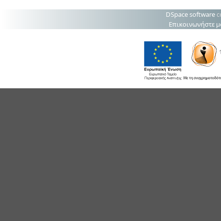
DSpace software
c
Επικοινωνήστε μ