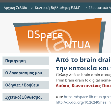
Αρχική Σελίδα
→
Κεντρική Βιβλιοθήκη Ε.Μ.Π.
→
Ιδρυματικό 
Από το brain drain στους digital
Διατριβές
→
Εμφάνιση Τεκμηρίου
Αποθετήριο DSpace/Manakin
την πόλη
Από το brain dra
Περιήγηση
την κατοικία και
Σε όλο το DSpace
Ο Λογαριασμός μου
Τίτλος:
Από το brain drain στους
Κοινότητες & Συλλογές
From brain drain to digital noma
Σύνδεση
Ανά Ημερομηνία
Οδηγίες / Βοήθεια
Δούκα, Κωνσταντίνα
;
Dou
Εγγραφή
Έκδοσης
Οδηγίες Υποβολής
Συγγραφείς
URI:
https://dspace.lib.ntua.gr
Σχετικοί Σύνδεσμοι
Οδηγίες Χρήσης ΙΑ
Τίτλοι
http://dx.doi.org/10.26240/heal.
Συχνές Ερωτήσεις
Θέματα
Οδηγίες Υποβολής -
Αυτή η Συλλογή