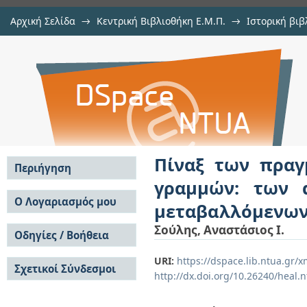
Αρχική Σελίδα
→
Κεντρική Βιβλιοθήκη Ε.Μ.Π.
→
Ιστορική βιβ
Πίναξ των πραγματικών τιμών τω
Εμφάνιση Τεκμηρίου
Αποθετήριο DSpace/Manakin
μέχρι 45 και απο 1' έως 1' μεταβ
Πίναξ των πραγ
Περιήγηση
γραμμών: των 
Σε όλο το DSpace
Ο Λογαριασμός μου
μεταβαλλόμενων
Κοινότητες & Συλλογές
Σύνδεση
Σούλης, Αναστάσιος Ι.
Ανά Ημερομηνία
Οδηγίες / Βοήθεια
Εγγραφή
Έκδοσης
Οδηγίες Υποβολής
Συγγραφείς
URI:
https://dspace.lib.ntua.gr
Σχετικοί Σύνδεσμοι
Οδηγίες Χρήσης ΙΑ
Τίτλοι
http://dx.doi.org/10.26240/heal.
Συχνές Ερωτήσεις
Θέματα
Οδηγίες Υποβολής -
Αυτή η Συλλογή