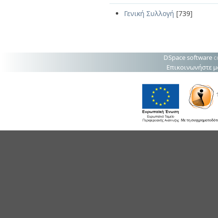
Γενική Συλλογή
[739]
DSpace software
c
Επικοινωνήστε μ