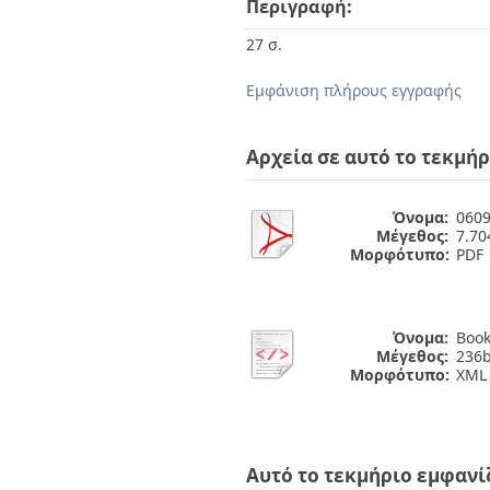
Περιγραφή:
Διπλωματικές Εργασίες
Πολιτικές Πρόσβασης
Ανά Ημερομηνία
27 σ.
Έκδοσης
Συγγραφείς
Εμφάνιση πλήρους εγγραφής
Τίτλοι
Θέματα
Αρχεία σε αυτό το τεκμήρ
Όνομα:
0609
Μέγεθος:
7.7
Μορφότυπο:
PDF
Όνομα:
Book
Μέγεθος:
236b
Μορφότυπο:
XML
Αυτό το τεκμήριο εμφανί