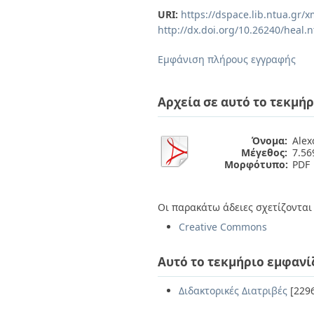
Διπλωματικές Εργασίες
URI:
https://dspace.lib.ntua.gr
Πολιτικές Πρόσβασης
Ανά Ημερομηνία
http://dx.doi.org/10.26240/heal.
Έκδοσης
Συγγραφείς
Εμφάνιση πλήρους εγγραφής
Τίτλοι
Θέματα
Αρχεία σε αυτό το τεκμήρ
Όνομα:
Alex
Μέγεθος:
7.5
Μορφότυπο:
PDF
Οι παρακάτω άδειες σχετίζονται 
Creative Commons
Αυτό το τεκμήριο εμφανί
Διδακτορικές Διατριβές
[229