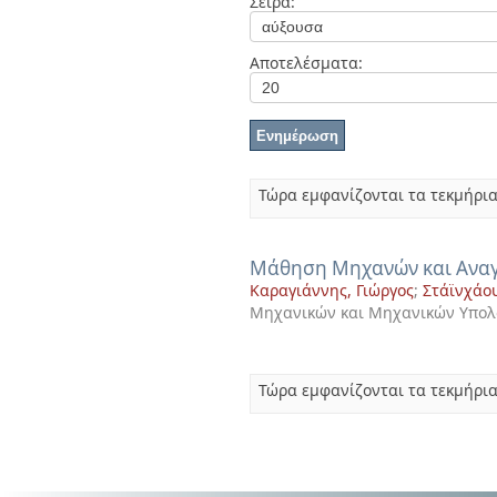
Σειρά:
Διπλωματικές Εργασίες
Πολιτικές Πρόσβασης
Ανά Ημερομηνία
Έκδοσης
Αποτελέσματα:
Συγγραφείς
Τίτλοι
Θέματα
Τώρα εμφανίζονται τα τεκμήρια
Μάθηση Μηχανών και Ανα
Καραγιάννης, Γιώργος
;
Στάϊνχάου
Μηχανικών και Μηχανικών Υπολ
Τώρα εμφανίζονται τα τεκμήρια