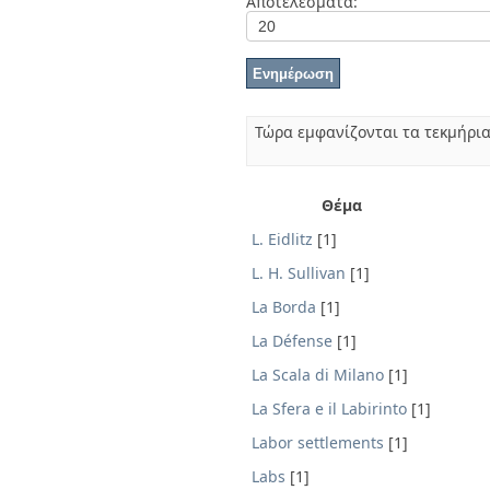
Αποτελέσματα:
Διπλωματικές Εργασίες
Πολιτικές Πρόσβασης
Ανά Ημερομηνία
Έκδοσης
Συγγραφείς
Τίτλοι
Θέματα
Τώρα εμφανίζονται τα τεκμήρια
Θέμα
L. Eidlitz
[1]
L. H. Sullivan
[1]
La Borda
[1]
La Défense
[1]
La Scala di Milano
[1]
La Sfera e il Labirinto
[1]
Labor settlements
[1]
Labs
[1]