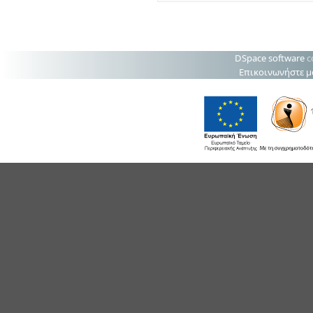
DSpace software
c
Επικοινωνήστε μ