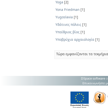
Yoga
[2]
Yona Friedman
[1]
Yugoslavia
[1]
Yδάτινες πόλεις
[1]
Yπαίθριος βίος
[1]
Yποβρύχια αρχαιολογία
[1]
Τώρα εμφανίζονται τα τεκμήρια
DSpace software
c
Επικοινωνήστε μ