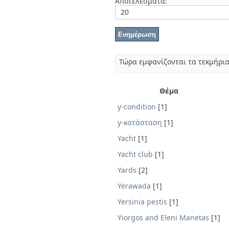
Αποτελέσματα:
Διπλωματικές Εργασίες
Πολιτικές Πρόσβασης
Ανά Ημερομηνία
Έκδοσης
Συγγραφείς
Τίτλοι
Θέματα
Τώρα εμφανίζονται τα τεκμήρια
Θέμα
y-condition
[1]
y-κατάσταση
[1]
Yacht
[1]
Yacht club
[1]
Yards
[2]
Yerawada
[1]
Yersinia pestis
[1]
Yiorgos and Eleni Manetas
[1]