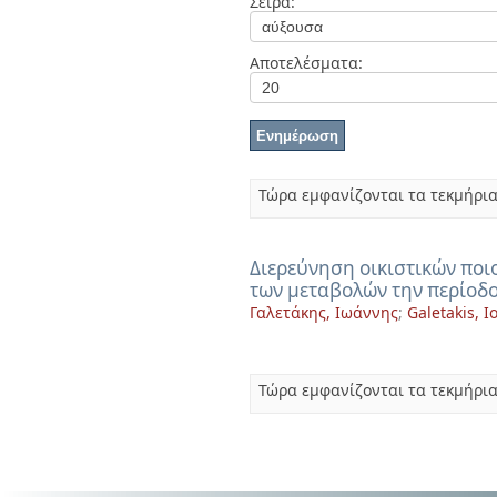
Σειρά:
Διπλωματικές Εργασίες
Πολιτικές Πρόσβασης
Ανά Ημερομηνία
Έκδοσης
Αποτελέσματα:
Συγγραφείς
Τίτλοι
Θέματα
Τώρα εμφανίζονται τα τεκμήρια
Διερεύνηση οικιστικών ποι
των μεταβολών την περίοδ
Γαλετάκης, Ιωάννης
;
Galetakis, I
Τώρα εμφανίζονται τα τεκμήρια