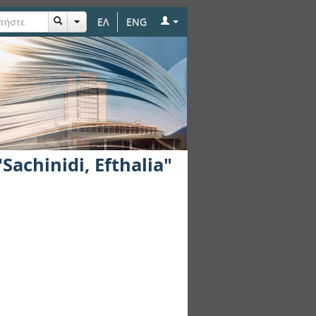
ΕΛ
ENG
a"
achinidi, Efthalia"