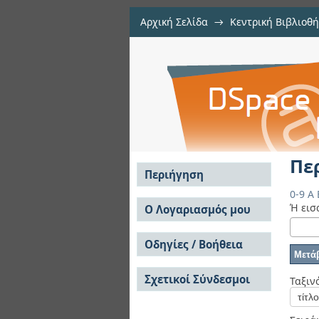
Αρχική Σελίδα
→
Κεντρική Βιβλιοθή
Περιήγηση Διαλέξεις
Περιήγηση Διαλέξεις ανά Συγγραφέα
Αποθετήριο DSpace/Manakin
Περ
Περιήγηση
0-9
A
Σε όλο το DSpace
Ή εισ
Ο Λογαριασμός μου
Κοινότητες & Συλλογές
Σύνδεση
Ανά Ημερομηνία
Οδηγίες / Βοήθεια
Εγγραφή
Έκδοσης
Οδηγίες Υποβολής
Συγγραφείς
Σχετικοί Σύνδεσμοι
Οδηγίες Χρήσης ΙΑ
Ταξιν
Τίτλοι
Συχνές Ερωτήσεις
Θέματα
Οδηγίες Υποβολής -
Αυτή η Συλλογή