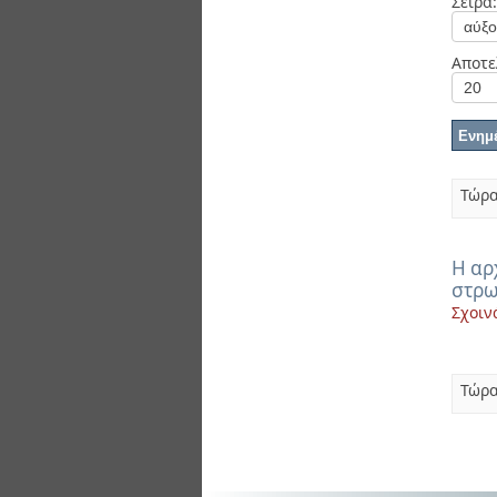
Σειρά:
Διπλωματικές Εργασίες
Πολιτικές Πρόσβασης
Ανά Ημερομηνία
Έκδοσης
Αποτε
Συγγραφείς
Τίτλοι
Θέματα
Τώρα
Η αρ
στρω
Σχοιν
Τώρα