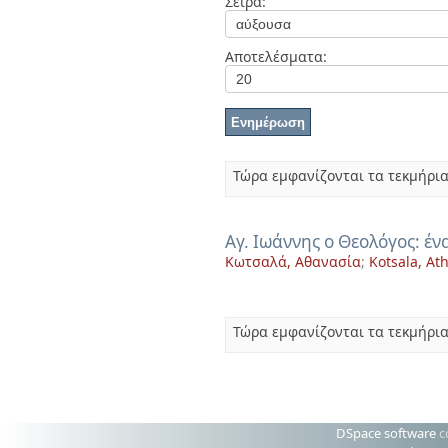
Σειρά:
Διπλωματικές Εργασίες
Πολιτικές Πρόσβασης
Ανά Ημερομηνία
Έκδοσης
Αποτελέσματα:
Συγγραφείς
Τίτλοι
Θέματα
Τώρα εμφανίζονται τα τεκμήρια
Αγ. Ιωάννης ο Θεολόγος: έν
Kωτσαλά, Αθανασία
;
Kotsala, At
Τώρα εμφανίζονται τα τεκμήρια
DSpace software
c