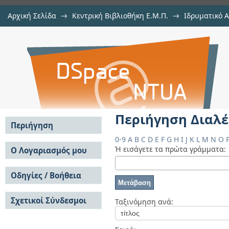
Αρχική Σελίδα
→
Κεντρική Βιβλιοθήκη Ε.Μ.Π.
→
Ιδρυματικό 
Περιήγηση Διαλέξεις ανά Θέμα "R
Περιήγηση Διαλέξεις ανά Θέμα
Αποθετήριο DSpace/Manakin
Περιήγηση Διαλέ
Περιήγηση
0-9
A
B
C
D
E
F
G
H
I
J
K
L
M
N
O
Σε όλο το DSpace
Ή εισάγετε τα πρώτα γράμματα:
Ο Λογαριασμός μου
Κοινότητες & Συλλογές
Σύνδεση
Ανά Ημερομηνία
Οδηγίες / Βοήθεια
Εγγραφή
Έκδοσης
Οδηγίες Υποβολής
Συγγραφείς
Σχετικοί Σύνδεσμοι
Οδηγίες Χρήσης ΙΑ
Ταξινόμηση ανά:
Τίτλοι
Συχνές Ερωτήσεις
Θέματα
Οδηγίες Υποβολής -
Αυτή η Συλλογή