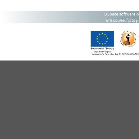
DSpace software
c
Επικοινωνήστε μ