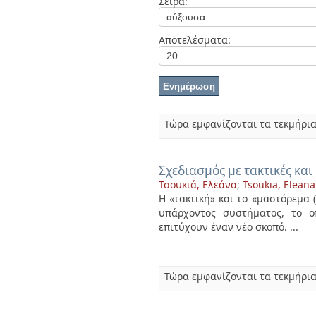
Σειρά:
Διπλωματικές Εργασίες
Πολιτικές Πρόσβασης
Ανά Ημερομηνία
Έκδοσης
Αποτελέσματα:
Συγγραφείς
Τίτλοι
Θέματα
Τώρα εμφανίζονται τα τεκμήρια
Σχεδιασμός με τακτικές κα
Τσουκιά, Ελεάνα
;
Tsoukia, Eleana
Η «τακτική» και το «μαστόρεμα 
υπάρχοντος συστήματος, το ο
επιτύχουν έναν νέο σκοπό. ...
Τώρα εμφανίζονται τα τεκμήρια