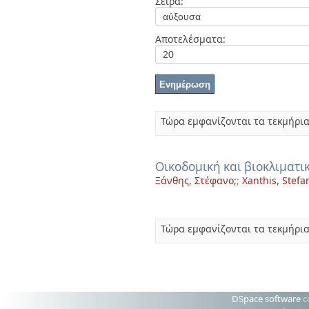
Σειρά:
Διπλωματικές Εργασίες
Πολιτικές Πρόσβασης
Ανά Ημερομηνία
Έκδοσης
Αποτελέσματα:
Συγγραφείς
Τίτλοι
Θέματα
Τώρα εμφανίζονται τα τεκμήρια
Οικοδομική και βιοκλιματι
Ξάνθης, Στέφανο;
;
Xanthis, Stefa
Τώρα εμφανίζονται τα τεκμήρια
DSpace software
c