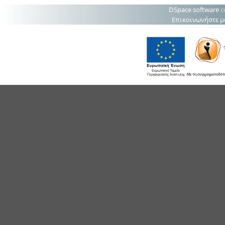
DSpace software
c
Επικοινωνήστε μ