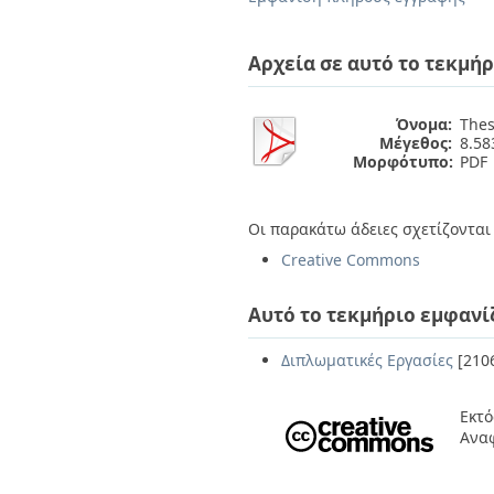
Διπλωματικές Εργασίες
Πολιτικές Πρόσβασης
Ανά Ημερομηνία
Έκδοσης
Αρχεία σε αυτό το τεκμήρ
Συγγραφείς
Τίτλοι
Θέματα
Όνομα:
The
Μέγεθος:
8.5
Μορφότυπο:
PDF
Οι παρακάτω άδειες σχετίζονται 
Creative Commons
Αυτό το τεκμήριο εμφανί
Διπλωματικές Εργασίες
[210
Εκτό
Ανα