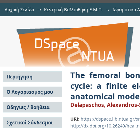
Αρχική Σελίδα
→
Κεντρική Βιβλιοθήκη Ε.Μ.Π.
→
Ιδρυματικό 
The femoral bone under peak loadin
Εργασίες
→
Εμφάνιση Τεκμηρίου
Αποθετήριο DSpace/Manakin
analysis based on a CT-derived ana
The femoral bon
Περιήγηση
cycle: a finite 
Σε όλο το DSpace
Ο Λογαριασμός μου
anatomical mode
Κοινότητες & Συλλογές
Σύνδεση
Delapaschos, Alexandros-
Ανά Ημερομηνία
Οδηγίες / Βοήθεια
Εγγραφή
Έκδοσης
Οδηγίες Υποβολής
Συγγραφείς
URI:
https://dspace.lib.ntua.gr
Σχετικοί Σύνδεσμοι
Οδηγίες Χρήσης ΙΑ
Τίτλοι
http://dx.doi.org/10.26240/heal.
Συχνές Ερωτήσεις
Θέματα
Οδηγίες Υποβολής -
Αυτή η Συλλογή