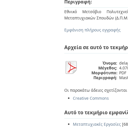
Περιγραφή:
Διπλωματικές Εργασίες
Πολιτικές Πρόσβασης
Ανά Ημερομηνία
Εθνικό Μετσόβιο Πολυτεχνεί
Έκδοσης
Μεταπτυχιακών Σπουδών (Δ.Π.Μ
Συγγραφείς
Τίτλοι
Εμφάνιση πλήρους εγγραφής
Θέματα
Αρχεία σε αυτό το τεκμήρ
Όνομα:
dela
Μέγεθος:
4.0
Μορφότυπο:
PDF
Περιγραφή:
Mast
Οι παρακάτω άδειες σχετίζονται 
Creative Commons
Αυτό το τεκμήριο εμφανί
Μεταπτυχιακές Εργασίες
[68