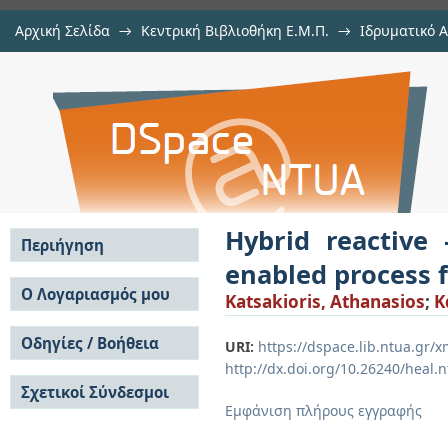
Αρχική Σελίδα
→
Κεντρική Βιβλιοθήκη Ε.Μ.Π.
→
Ιδρυματικό 
Hybrid reactive – cooling crystal
Εργασίες
→
Εμφάνιση Τεκμηρίου
Αποθετήριο DSpace/Manakin
particle size and filtration tuning
Hybrid reactive 
Περιήγηση
enabled process fo
Σε όλο το DSpace
Ο Λογαριασμός μου
Katsakioris, Athanasios
;
Κ
Κοινότητες & Συλλογές
Σύνδεση
Ανά Ημερομηνία
Οδηγίες / Βοήθεια
Εγγραφή
URI:
https://dspace.lib.ntua.gr
Έκδοσης
http://dx.doi.org/10.26240/heal.
Οδηγίες Υποβολής
Συγγραφείς
Σχετικοί Σύνδεσμοι
Οδηγίες Χρήσης ΙΑ
Τίτλοι
Εμφάνιση πλήρους εγγραφής
Συχνές Ερωτήσεις
Θέματα
Οδηγίες Υποβολής -
Αυτή η Συλλογή