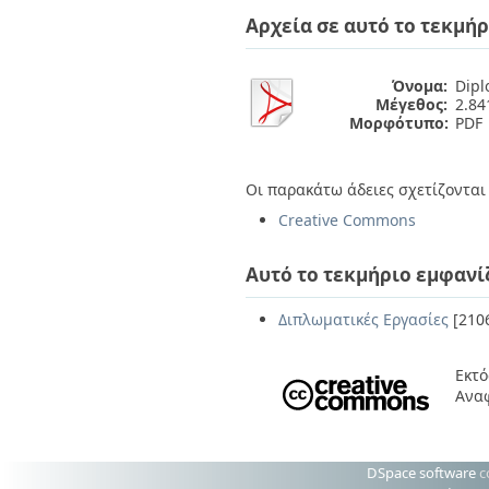
Διπλωματικές Εργασίες
Αρχεία σε αυτό το τεκμήρ
Πολιτικές Πρόσβασης
Ανά Ημερομηνία
Έκδοσης
Συγγραφείς
Όνομα:
Dipl
Τίτλοι
Μέγεθος:
2.8
Θέματα
Μορφότυπο:
PDF
Οι παρακάτω άδειες σχετίζονται 
Creative Commons
Αυτό το τεκμήριο εμφανί
Διπλωματικές Εργασίες
[210
Εκτό
Ανα
DSpace software
c