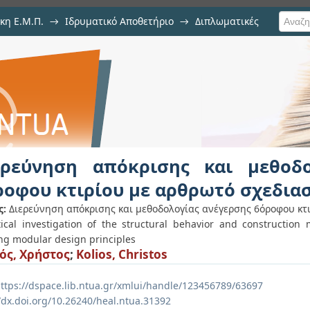
κη Ε.Μ.Π.
→
Ιδρυματικό Αποθετήριο
→
Διπλωματικές
σης και μεθοδολογίας ανέγερσης 
ερεύνηση απόκρισης και μεθοδο
ροφου κτιρίου με αρθρωτό σχεδια
ς:
Διερεύνηση απόκρισης και μεθοδολογίας ανέγερσης 6όροφου κτ
tical investigation of the structural behavior and construction 
ing modular design principles
ός, Χρήστος
;
Kolios, Christos
ttps://dspace.lib.ntua.gr/xmlui/handle/123456789/63697
//dx.doi.org/10.26240/heal.ntua.31392