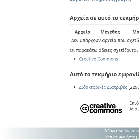
Διπλωματικές Εργασίες
Πολιτικές Πρόσβασης
Ανά Ημερομηνία
Έκδοσης
Αρχεία σε αυτό το τεκμήρ
Συγγραφείς
Τίτλοι
Αρχεία
Μέγεθος
Μο
Θέματα
Δεν υπάρχουν αρχεία που σχετίζ
Οι παρακάτω άδειες σχετίζονται 
Creative Commons
Αυτό το τεκμήριο εμφανί
Διδακτορικές Διατριβές
[229
Εκτό
Ανα
DSpace software
c
Επικοινωνήστε μ