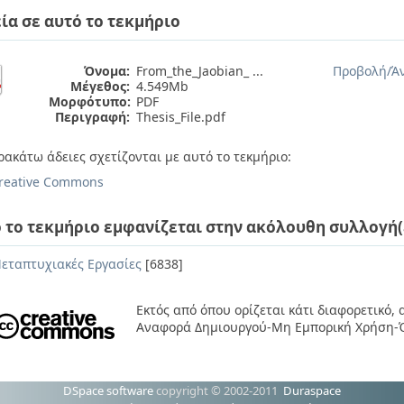
ία σε αυτό το τεκμήριο
Όνομα:
From_the_Jaobian_ ...
Προβολή/
Ά
Μέγεθος:
4.549Mb
Μορφότυπο:
PDF
Περιγραφή:
Thesis_File.pdf
ρακάτω άδειες σχετίζονται με αυτό το τεκμήριο:
reative Commons
 το τεκμήριο εμφανίζεται στην ακόλουθη συλλογή(
εταπτυχιακές Εργασίες
[6838]
Εκτός από όπου ορίζεται κάτι διαφορετικό,
Αναφορά Δημιουργού-Μη Εμπορική Χρήση-Ό
DSpace software
copyright © 2002-2011
Duraspace