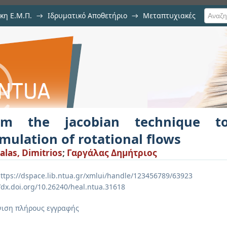
κη Ε.Μ.Π.
→
Ιδρυματικό Αποθετήριο
→
Μεταπτυχιακές
echnique to the variational formu
om the jacobian technique to
mulation of rotational flows
alas, Dimitrios
;
Γαργάλας Δημήτριος
ttps://dspace.lib.ntua.gr/xmlui/handle/123456789/63923
//dx.doi.org/10.26240/heal.ntua.31618
ιση πλήρους εγγραφής