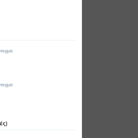
νοιγμα
νοιγμα
ές)