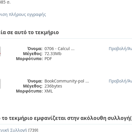
 385 σ.
ιση πλήρους εγγραφής
ία σε αυτό το τεκμήριο
Όνομα:
0706 - Calcul ...
Προβολή/
Ά
Μέγεθος:
72.33Mb
Μορφότυπο:
PDF
Όνομα:
BookCommunity-pol ...
Προβολή/
Ά
Μέγεθος:
236bytes
Μορφότυπο:
XML
 το τεκμήριο εμφανίζεται στην ακόλουθη συλλογή(
ενική Συλλογή
[739]