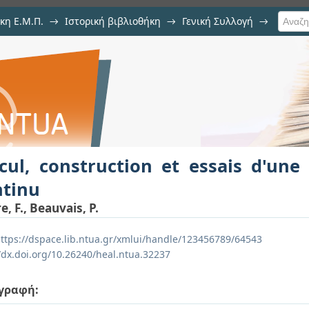
κη Ε.Μ.Π.
→
Ιστορική βιβλιοθήκη
→
Γενική Συλλογή
→
 et essais d'une dynamo a courant 
lcul, construction et essais d'un
ntinu
, F., Beauvais, P.
ttps://dspace.lib.ntua.gr/xmlui/handle/123456789/64543
//dx.doi.org/10.26240/heal.ntua.32237
γραφή: