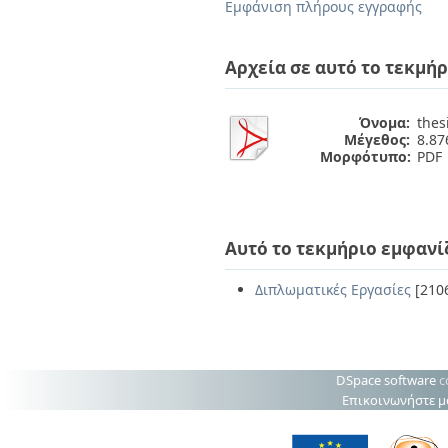
Διπλωματικές Εργασίες
Εμφάνιση πλήρους εγγραφής
Πολιτικές Πρόσβασης
Ανά Ημερομηνία
Έκδοσης
Αρχεία σε αυτό το τεκμήρ
Συγγραφείς
Τίτλοι
Θέματα
Όνομα:
thes
Μέγεθος:
8.8
Μορφότυπο:
PDF
Αυτό το τεκμήριο εμφανί
Διπλωματικές Εργασίες
[210
DSpace software
c
Επικοινωνήστε μ