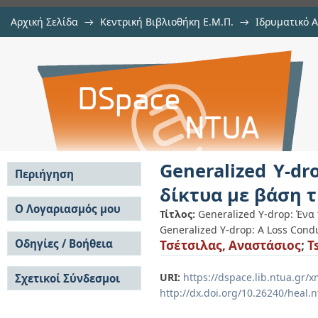
Αρχική Σελίδα
→
Κεντρική Βιβλιοθήκη Ε.Μ.Π.
→
Ιδρυματικό 
Generalized Y-drop: Ένα πλαίσιο 
Εργασίες
→
Εμφάνιση Τεκμηρίου
Αποθετήριο DSpace/Manakin
αγωγιμότητα κόστους
Generalized Y-dr
Περιήγηση
δίκτυα με βάση 
Σε όλο το DSpace
Ο Λογαριασμός μου
Τίτλος:
Generalized Y-drop: Ένα
Κοινότητες & Συλλογές
Generalized Y-drop: A Loss Con
Σύνδεση
Ανά Ημερομηνία
Οδηγίες / Βοήθεια
Τσέτσιλας, Αναστάσιος
;
T
Εγγραφή
Έκδοσης
Οδηγίες Υποβολής
Συγγραφείς
URI:
https://dspace.lib.ntua.gr
Σχετικοί Σύνδεσμοι
Οδηγίες Χρήσης ΙΑ
Τίτλοι
http://dx.doi.org/10.26240/heal.
Συχνές Ερωτήσεις
Θέματα
Οδηγίες Υποβολής -
Αυτή η Συλλογή