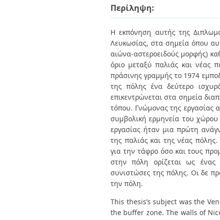
Διπλωματικές Εργασίες
Περίληψη:
Πολιτικές Πρόσβασης
Ανά Ημερομηνία
Έκδοσης
Η εκπόνηση αυτής της Διπλωμα
Συγγραφείς
Τίτλοι
Λευκωσίας, στα σημεία όπου αυτ
Θέματα
αιώνα-αστεροειδούς μορφής) καθ
όριο μεταξύ παλιάς και νέας π
πράσινης γραμμής το 1974 εμποδ
της πόλης ένα δεύτερο ισχυρ
επικεντρώνεται στα σημεία διαπ
τόπου. Γνώμονας της εργασίας α
συμβολική ερμηνεία του χώρου 
εργασίας ήταν μια πρώτη ανάγ
της παλιάς και της νέας πόλης
για την τάφρο όσο και τους πρ
στην πόλη ορίζεται ως ένας 
συνιστώσες της πόλης. Οι δε π
την πόλη.
This thesis’s subject was the Ven
the buffer zone. The walls of Nic