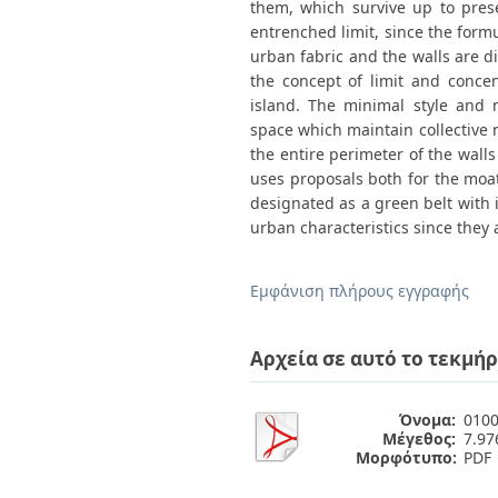
them, which survive up to pres
entrenched limit, since the formu
urban fabric and the walls are d
the concept of limit and concent
island. The minimal style and 
space which maintain collective 
the entire perimeter of the wall
uses proposals both for the moa
designated as a green belt with 
urban characteristics since they ar
Εμφάνιση πλήρους εγγραφής
Αρχεία σε αυτό το τεκμήρ
Όνομα:
0100
Μέγεθος:
7.9
Μορφότυπο:
PDF