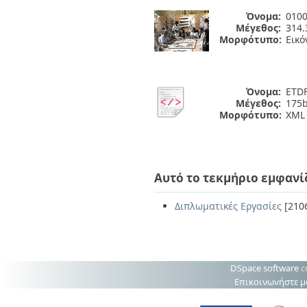
Όνομα:
0100
Μέγεθος:
314.
Μορφότυπο:
Εικό
Όνομα:
ETDF
Μέγεθος:
175b
Μορφότυπο:
XML
Αυτό το τεκμήριο εμφανί
Διπλωματικές Εργασίες
[210
DSpace software
c
Επικοινωνήστε μ