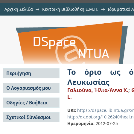
Αρχική Σελίδα
→
Κεντρική Βιβλιοθήκη Ε.Μ.Π.
→
Ιδρυματικό 
Το όριο ως όσμωση ταυτοτήτων_ τ
Εργασίες
→
Εμφάνιση Τεκμηρίου
Αποθετήριο DSpace/Manakin
Το όριο ως ό
Περιήγηση
Λευκωσίας
Σε όλο το DSpace
Ο Λογαριασμός μου
Γαλιούνα, Ήλια-Άννα X.
;
G
Κοινότητες & Συλλογές
L.
Σύνδεση
Ανά Ημερομηνία
Οδηγίες / Βοήθεια
Εγγραφή
Έκδοσης
URI:
https://dspace.lib.ntua.gr/
Οδηγίες Υποβολής
Συγγραφείς
http://dx.doi.org/10.26240/heal.
Σχετικοί Σύνδεσμοι
Οδηγίες Χρήσης ΙΑ
Τίτλοι
Ημερομηνία:
2012-07-25
Συχνές Ερωτήσεις
Θέματα
Οδηγίες Υποβολής -
Αυτή η Συλλογή