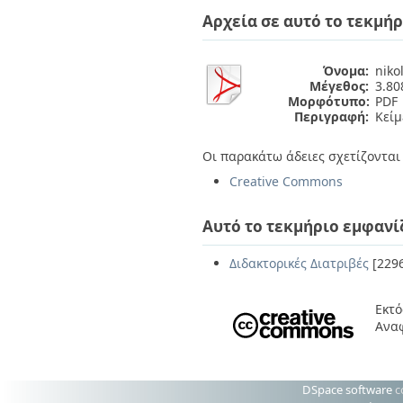
Διπλωματικές Εργασίες
Αρχεία σε αυτό το τεκμήρ
Πολιτικές Πρόσβασης
Ανά Ημερομηνία
Έκδοσης
Συγγραφείς
Όνομα:
niko
Τίτλοι
Μέγεθος:
3.8
Θέματα
Μορφότυπο:
PDF
Περιγραφή:
Κείμ
Οι παρακάτω άδειες σχετίζονται 
Creative Commons
Αυτό το τεκμήριο εμφανί
Διδακτορικές Διατριβές
[229
Εκτό
Ανα
DSpace software
c