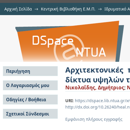
Αρχική Σελίδα
→
Κεντρική Βιβλιοθήκη Ε.Μ.Π.
→
Ιδρυματικό 
Αρχιτεκτονικές προγραμματιζό
Διατριβές
→
Εμφάνιση Τεκμηρίου
Αποθετήριο DSpace/Manakin
ταχυτήτων
Αρχιτεκτονικές
Περιήγηση
δίκτυα υψηλών 
Σε όλο το DSpace
Ο Λογαριασμός μου
Νικολαΐδης, Δημήτριος
;
N
Κοινότητες & Συλλογές
Σύνδεση
Ανά Ημερομηνία
Οδηγίες / Βοήθεια
Εγγραφή
URI:
https://dspace.lib.ntua.gr
Έκδοσης
http://dx.doi.org/10.26240/heal.
Οδηγίες Υποβολής
Συγγραφείς
Σχετικοί Σύνδεσμοι
Οδηγίες Χρήσης ΙΑ
Τίτλοι
Εμφάνιση πλήρους εγγραφής
Συχνές Ερωτήσεις
Θέματα
Οδηγίες Υποβολής -
Αυτή η Συλλογή