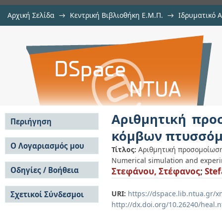
Αρχική Σελίδα
→
Κεντρική Βιβλιοθήκη Ε.Μ.Π.
→
Ιδρυματικό 
Αριθμητική προσομοίωση κα
Εργασίες
→
Εμφάνιση Τεκμηρίου
Αποθετήριο DSpace/Manakin
πτυσσόμενων κατασκευών
Αριθμητική προ
Περιήγηση
κόμβων πτυσσόμ
Σε όλο το DSpace
Ο Λογαριασμός μου
Τίτλος:
Αριθμητική προσομοίωση
Κοινότητες & Συλλογές
Numerical simulation and experime
Σύνδεση
Ανά Ημερομηνία
Οδηγίες / Βοήθεια
Στεφάνου, Στέφανος
;
Ste
Εγγραφή
Έκδοσης
Οδηγίες Υποβολής
Συγγραφείς
URI:
https://dspace.lib.ntua.gr
Σχετικοί Σύνδεσμοι
Οδηγίες Χρήσης ΙΑ
Τίτλοι
http://dx.doi.org/10.26240/heal.
Συχνές Ερωτήσεις
Θέματα
Οδηγίες Υποβολής -
Αυτή η Συλλογή