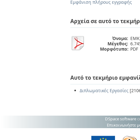
Διπλωματικές Εργασίες
Εμφάνιση πλήρους εγγραφής
Πολιτικές Πρόσβασης
Ανά Ημερομηνία
Έκδοσης
Αρχεία σε αυτό το τεκμήρ
Συγγραφείς
Τίτλοι
Θέματα
Όνομα:
ΕΜΚ_
Μέγεθος:
6.7
Μορφότυπο:
PDF
Αυτό το τεκμήριο εμφανί
Διπλωματικές Εργασίες
[210
DSpace software
c
Επικοινωνήστε μ