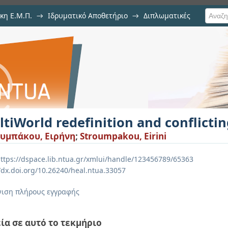
κη Ε.Μ.Π.
→
Ιδρυματικό Αποθετήριο
→
Διπλωματικές
ion and conflicting logic in LLMs
tiWorld redefinition and conflictin
υμπάκου, Ειρήνη
;
Stroumpakou, Eirini
ttps://dspace.lib.ntua.gr/xmlui/handle/123456789/65363
//dx.doi.org/10.26240/heal.ntua.33057
ιση πλήρους εγγραφής
ία σε αυτό το τεκμήριο