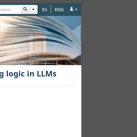
ΕΛ
ENG
g logic in LLMs