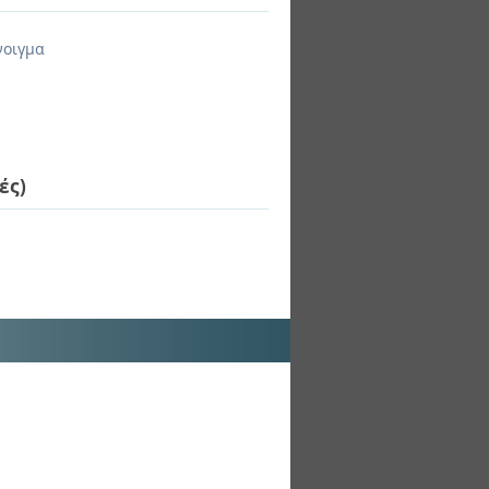
νοιγμα
ές)