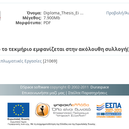
Όνομα:
Diploma_Thesis_Ei ...
Προβολή/
Ά
Μέγεθος:
7.900Mb
Μορφότυπο:
PDF
 το τεκμήριο εμφανίζεται στην ακόλουθη συλλογή(
ιπλωματικές Εργασίες
[21069]
DSpace software
copyright © 2002-2011
Duraspace
Επικοινωνήστε μαζί μας
|
Στείλτε Παρατηρήσεις