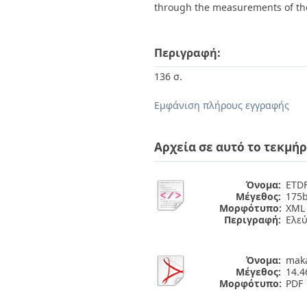
through the measurements of the
Περιγραφή:
136 σ.
Εμφάνιση πλήρους εγγραφής
Αρχεία σε αυτό το τεκμήρ
Όνομα:
ETDF
Μέγεθος:
175b
Μορφότυπο:
XML
Περιγραφή:
Ελε
Όνομα:
maka
Μέγεθος:
14.
Μορφότυπο:
PDF