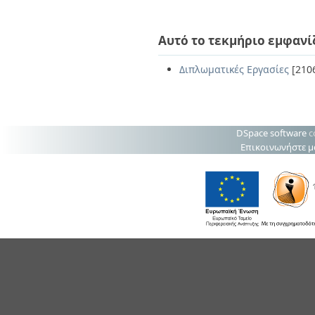
Αυτό το τεκμήριο εμφανί
Διπλωματικές Εργασίες
[210
DSpace software
c
Επικοινωνήστε μ