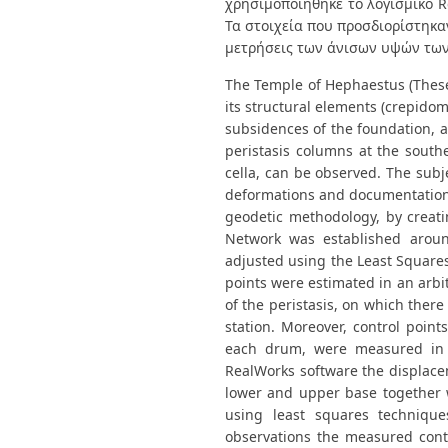
χρησιμοποιήθηκε το λογισμικό 
Τα στοιχεία που προσδιορίστηκα
μετρήσεις των άνισων υψών των
The Temple of Hephaestus (These
its structural elements (crepido
subsidences of the foundation, a
peristasis columns at the south
cella, can be observed. The subje
deformations and documentation o
geodetic methodology, by creati
Network was established arou
adjusted using the Least Squares
points were estimated in an arbit
of the peristasis, on which ther
station. Moreover, control poin
each drum, were measured in or
RealWorks software the displac
lower and upper base together w
using least squares technique
observations the measured contr