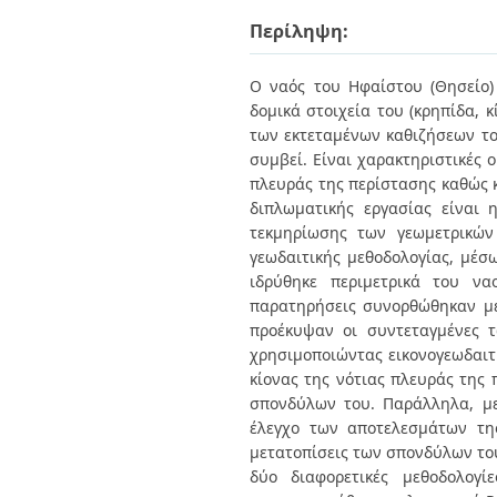
Διπλωματικές Εργασίες
Πολιτικές Πρόσβασης
Περίληψη:
Ανά Ημερομηνία
Έκδοσης
Συγγραφείς
Ο ναός του Ηφαίστου (Θησείο)
Τίτλοι
δομικά στοιχεία του (κρηπίδα, 
Θέματα
των εκτεταμένων καθιζήσεων το
συμβεί. Είναι χαρακτηριστικές 
πλευράς της περίστασης καθώς κ
διπλωματικής εργασίας είναι
τεκμηρίωσης των γεωμετρικών
γεωδαιτικής μεθοδολογίας, μέσ
ιδρύθηκε περιμετρικά του να
παρατηρήσεις συνορθώθηκαν με
προέκυψαν οι συντεταγμένες 
χρησιμοποιώντας εικονογεωδαιτι
κίονας της νότιας πλευράς της 
σπονδύλων του. Παράλληλα, με
έλεγχο των αποτελεσμάτων τη
μετατοπίσεις των σπονδύλων του 
δύο διαφορετικές μεθοδολογί