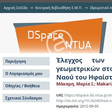
Αρχική Σελίδα
→
Κεντρική Βιβλιοθήκη Ε.Μ.Π.
→
Ιδρυματικό 
Έλεγχος των αποκλίσεων & τεκμη
Εργασίες
→
Εμφάνιση Τεκμηρίου
Αποθετήριο DSpace/Manakin
κίονα της περίστασης του Ναού τ
Έλεγχος των
Περιήγηση
γεωμετρικών στο
Σε όλο το DSpace
Ο Λογαριασμός μου
Ναού του Ηφαίσ
Κοινότητες & Συλλογές
Σύνδεση
Μάκαρη, Μαρία Ι.
;
Makari,
Ανά Ημερομηνία
Οδηγίες / Βοήθεια
Εγγραφή
Έκδοσης
Οδηγίες Υποβολής
Συγγραφείς
URI:
https://dspace.lib.ntua.gr/
Σχετικοί Σύνδεσμοι
Οδηγίες Χρήσης ΙΑ
Τίτλοι
http://dx.doi.org/10.26240/heal.
Συχνές Ερωτήσεις
Θέματα
Ημερομηνία:
2012-09-05
Οδηγίες Υποβολής -
Αυτή η Συλλογή