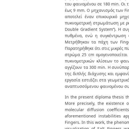
του φαινομένου σε 180 min. Οι τ
έως 9 mm. Ο μηχανισμός των Fin
αποτελεί έναν επικουρικό μηχ
πυκνομετρική στρωμάτωση με ρε
Double Gradient System’’). Η 
πυθμένα, ενώ η συγκέντρωση 
Μετρήθηκαν τα πάχη των Fing
Παρατηρήθηκε ότι στις μικρές π
στρώμα 25 cm ομογενοποιείται 
πυκνομετρικών κλίσεων το φαιν
αγγίζουν τα 300 min. Η συνύπα
της διπλής διάχυσης και εμφαν
εργασία εστιάζει στα γεωμετρικ
αναπτυσσόμενου φαινομένου συν
In the present diploma thesis t
More precisely, the existence 
molecular diffusion coefficient
aforementioned instabilities a
Fingers. In this work, the phen
visualization of Salt Fingers 