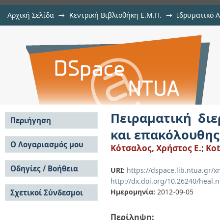
Αρχική Σελίδα
→
Κεντρική Βιβλιοθήκη Ε.Μ.Π.
→
Ιδρυματικό 
Πειραματική διερεύνηση φαινομ
Εργασίες
→
Εμφάνιση Τεκμηρίου
Αποθετήριο DSpace/Manakin
συναγωγής
Πειραματική δι
Περιήγηση
και επακόλουθη
Σε όλο το DSpace
Ο Λογαριασμός μου
Κότσαλος, Χρήστος Ε.
;
Kot
Κοινότητες & Συλλογές
Σύνδεση
Ανά Ημερομηνία
Οδηγίες / Βοήθεια
Εγγραφή
URI:
https://dspace.lib.ntua.gr/
Έκδοσης
http://dx.doi.org/10.26240/heal.
Οδηγίες Υποβολής
Συγγραφείς
Ημερομηνία:
2012-09-05
Σχετικοί Σύνδεσμοι
Οδηγίες Χρήσης ΙΑ
Τίτλοι
Συχνές Ερωτήσεις
Θέματα
Οδηγίες Υποβολής -
Περίληψη:
Αυτή η Συλλογή