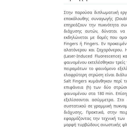
Διπλωματικές Εργασίες
Πολιτικές Πρόσβασης
Ανά Ημερομηνία
Στην παρούσα διπλωματική εργα
Έκδοσης
επακόλουθης συναγωγής (Doubl
Συγγραφείς
Τίτλοι
επηρεάζουν την πυκνότητα συ
Θέματα
διάχυσης αυτών, δύναται να
εκδηλώνεται με δομές που ομο
Fingers ή Fingers. Εν προκειμ
αλατόνερου και ζαχαρόνερου. Η
(Laser-Induced Fluorescence) 
φαινομένου εκτελέσθηκαν τρείς 
πειραμάτων το φαινόμενο εξελί
ελαφρύτερη στρώση είναι διάλυ
Salt Fingers κυμάνθηκαν περί 
επιφάνεια (h) των δύο στρώ
φαινομένου στα 180 min. Επίσης
εξελίσσονται ασύμμετρα. Στο
συστατικού σε γραμμική πυκνο
διάχυσης. Πρακτικά, στην πε
εφαρμόζοντας την τεχνική των 
μορφή τυρβώδους ανωστικής φλέβ