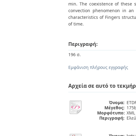
min. The coexistence of these s
convection phenomenon in an a
characteristics of Fingers stru
of time.
Περιγραφή:
196 σ.
Εμφάνιση πλήρους εγγραφής
Αρχεία σε αυτό το τεκμήρ
Όνομα:
ETDF
Μέγεθος:
175b
Μορφότυπο:
XML
Περιγραφή:
Ελε
Όνομα:
kotsa