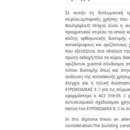
Διπλωματικές Εργασίες
Πολιτικές Πρόσβασης
Ανά Ημερομηνία
Σε αυτήν τη διπλωματική ερ
Έκδοσης
κτιρίου,εμπορικής χρήσης που
Συγγραφείς
Τίτλοι
Βουλγαρία.Ο στόχος είναι η ο
Θέματα
πραγματικού κτιρίου το οποίο 
κοίλης ορθογωνικής διατομής 
κατακόρυφους και οριζόντιους 
που εξετάζεται στα πλαίσια τη
πρώτη εκδοχή:Όλα τα κύρια δοκά
οριζόντιοι χιαστοί σύνδεσμοι σ
τύπου διατομής όπως και στην
ανάλυση της κατασκευής χρησιμο
έλεγχοι και η τελική διαστασ
ΕΥΡΩΚΩΔΙΚΑΣ 3  για τις σύμμικ
εφαρμόστηκε ο ACI 318-05  
αντισεισμικού σχεδιασμού χρη
εκείνο του ΕΥΡΩΚΩΔΙΚΑ 8.  οι 
In this diploma thesis an alte
consideration.The building const