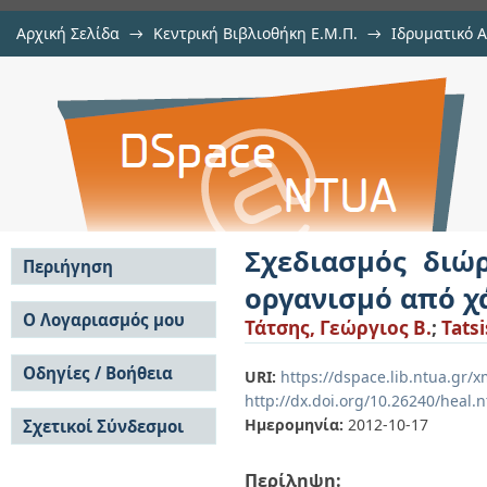
Αρχική Σελίδα
→
Κεντρική Βιβλιοθήκη Ε.Μ.Π.
→
Ιδρυματικό 
Σχεδιασμός διώροφου εμπορικο
Εργασίες
→
Εμφάνιση Τεκμηρίου
Αποθετήριο DSpace/Manakin
χάλυβα
Σχεδιασμός διώ
Περιήγηση
οργανισμό από χ
Σε όλο το DSpace
Ο Λογαριασμός μου
Τάτσης, Γεώργιος Β.
;
Tatsi
Κοινότητες & Συλλογές
Σύνδεση
Ανά Ημερομηνία
Οδηγίες / Βοήθεια
Εγγραφή
URI:
https://dspace.lib.ntua.gr/
Έκδοσης
http://dx.doi.org/10.26240/heal.
Οδηγίες Υποβολής
Συγγραφείς
Ημερομηνία:
2012-10-17
Σχετικοί Σύνδεσμοι
Οδηγίες Χρήσης ΙΑ
Τίτλοι
Συχνές Ερωτήσεις
Θέματα
Οδηγίες Υποβολής -
Περίληψη:
Αυτή η Συλλογή