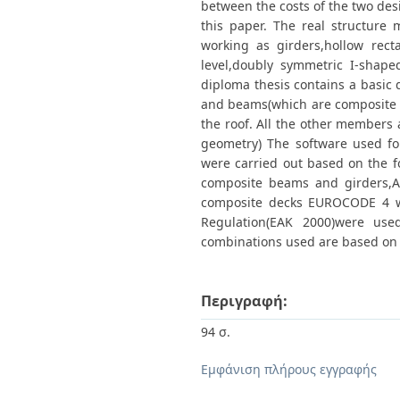
between the costs of the two desi
this paper. The real structure 
working as girders,hollow rect
level,doubly symmetric I-shap
diploma thesis contains a basic d
and beams(which are composite at
the roof. All the other members 
geometry) The software used for
were carried out based on the f
composite beams and girders,A
composite decks EUROCODE 4 wa
Regulation(ΕΑΚ 2000)were us
combinations used are based o
Περιγραφή:
94 σ.
Εμφάνιση πλήρους εγγραφής