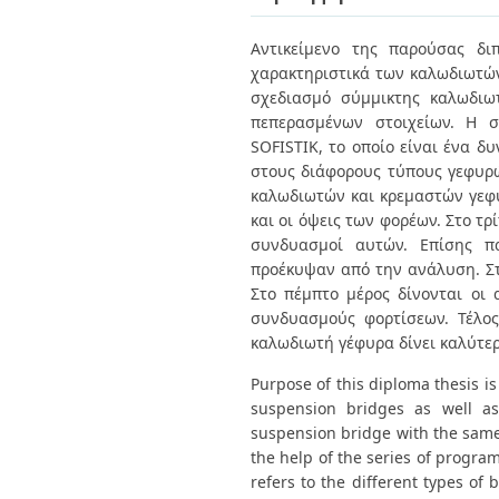
Διπλωματικές Εργασίες
Πολιτικές Πρόσβασης
Ανά Ημερομηνία
Αντικείμενο της παρούσας δι
Έκδοσης
χαρακτηριστικά των καλωδιωτών
Συγγραφείς
Τίτλοι
σχεδιασμό σύμμικτης καλωδιω
Θέματα
πεπερασμένων στοιχείων. Η σ
SOFISTIK, το οποίο είναι ένα δ
στους διάφορους τύπους γεφυρώ
καλωδιωτών και κρεμαστών γεφυ
και οι όψεις των φορέων. Στο τρ
συνδυασμοί αυτών. Επίσης π
προέκυψαν από την ανάλυση. Στ
Στο πέμπτο μέρος δίνονται οι 
συνδυασμούς φορτίσεων. Τέλο
καλωδιωτή γέφυρα δίνει καλύτε
Purpose of this diploma thesis is
suspension bridges as well as
suspension bridge with the same
the help of the series of program
refers to the different types of 