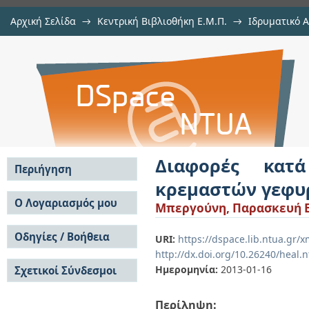
Αρχική Σελίδα
→
Κεντρική Βιβλιοθήκη Ε.Μ.Π.
→
Ιδρυματικό 
Διαφορές κατά το σχεδιασμό καλ
Εργασίες
→
Εμφάνιση Τεκμηρίου
Αποθετήριο DSpace/Manakin
Διαφορές κατ
Περιήγηση
κρεμαστών γεφ
Σε όλο το DSpace
Ο Λογαριασμός μου
Μπεργούνη, Παρασκευή Ε
Κοινότητες & Συλλογές
Σύνδεση
Ανά Ημερομηνία
Οδηγίες / Βοήθεια
Εγγραφή
URI:
https://dspace.lib.ntua.gr/
Έκδοσης
http://dx.doi.org/10.26240/heal.
Οδηγίες Υποβολής
Συγγραφείς
Ημερομηνία:
2013-01-16
Σχετικοί Σύνδεσμοι
Οδηγίες Χρήσης ΙΑ
Τίτλοι
Συχνές Ερωτήσεις
Θέματα
Οδηγίες Υποβολής -
Περίληψη:
Αυτή η Συλλογή