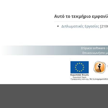
Αυτό το τεκμήριο εμφανί
Διπλωματικές Εργασίες
[210
DSpace software
c
Επικοινωνήστε μ