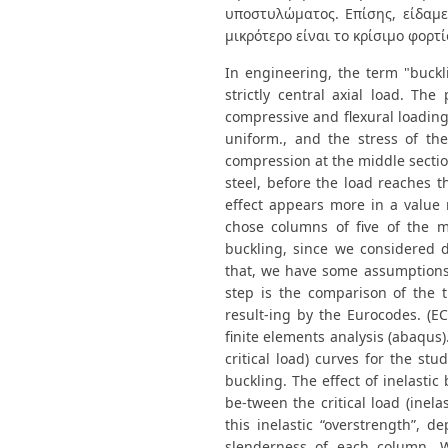
υποστυλώματος. Επίσης, είδαμε 
μικρότερο είναι το κρίσιμο φορ
In engineering, the term "buckli
strictly central axial load. The
compressive and flexural loading 
uniform., and the stress of th
compression at the middle section
steel, before the load reaches th
effect appears more in a value 
chose columns of five of the m
buckling, since we considered d
that, we have some assumptions 
step is the comparison of the t
result-ing by the Eurocodes. (E
finite elements analysis (abaqus)
critical load) curves for the st
buckling. The effect of inelastic
be-tween the critical load (inela
this inelastic “overstrength”, 
slenderness of each column. We