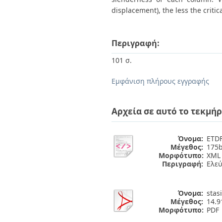
displacement), the less the criti
Περιγραφή:
101 σ.
Εμφάνιση πλήρους εγγραφής
Αρχεία σε αυτό το τεκμήρ
Όνομα:
ETDF
Μέγεθος:
175b
Μορφότυπο:
XML
Περιγραφή:
Ελε
Όνομα:
stas
Μέγεθος:
14.
Μορφότυπο:
PDF