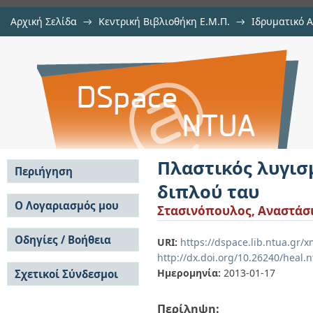
Αρχική Σελίδα
→
Κεντρική Βιβλιοθήκη Ε.Μ.Π.
→
Ιδρυματικό 
Πλαστικός λυγισμός σιδηρών υπο
Εργασίες
→
Εμφάνιση Τεκμηρίου
Αποθετήριο DSpace/Manakin
Πλαστικός λυγι
Περιήγηση
διπλού ταυ
Σε όλο το DSpace
Ο Λογαριασμός μου
Στασινόπουλος, Αναστάσι
Κοινότητες & Συλλογές
Σύνδεση
Ανά Ημερομηνία
Οδηγίες / Βοήθεια
Εγγραφή
URI:
https://dspace.lib.ntua.gr/
Έκδοσης
http://dx.doi.org/10.26240/heal.
Οδηγίες Υποβολής
Συγγραφείς
Ημερομηνία:
2013-01-17
Σχετικοί Σύνδεσμοι
Οδηγίες Χρήσης ΙΑ
Τίτλοι
Συχνές Ερωτήσεις
Θέματα
Οδηγίες Υποβολής -
Περίληψη:
Αυτή η Συλλογή