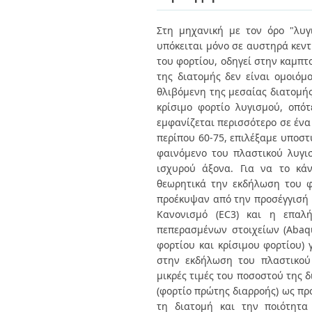
Διπλωματικές Εργασίες
Πολιτικές Πρόσβασης
Ανά Ημερομηνία
Στη μηχανική με τον όρο "λυγ
Έκδοσης
υπόκειται μόνο σε αυστηρά κεντ
Συγγραφείς
Τίτλοι
του φορτίου, οδηγεί στην καμπτ
Θέματα
της διατομής δεν είναι ομοιόμ
θλιβόμενη της μεσαίας διατομής
κρίσιμο φορτίο λυγισμού, οπό
εμφανίζεται περισσότερο σε ένα
περίπου 60-75, επιλέξαμε υποστ
φαινόμενο του πλαστικού λυγι
ισχυρού άξονα. Για να το κά
θεωρητικά την εκδήλωση του φ
προέκυψαν από την προσέγγισή μ
Κανονισμό (EC3) και η επα
πεπερασμένων στοιχείων (Abaqu
φορτίου και κρίσιμου φορτίου) 
στην εκδήλωση του πλαστικού 
μικρές τιμές του ποσοστού της 
(φορτίο πρώτης διαρροής) ως πρ
τη διατομή και την ποιότητα