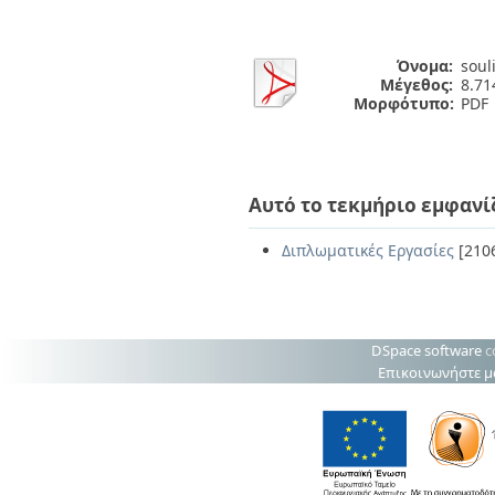
Όνομα:
soul
Μέγεθος:
8.7
Μορφότυπο:
PDF
Αυτό το τεκμήριο εμφανί
Διπλωματικές Εργασίες
[210
DSpace software
c
Επικοινωνήστε μ