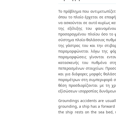
Διπλωματικές Εργασίες
Πολιτικές Πρόσβασης
Ανά Ημερομηνία
Το πρόβλημα που αντιμετωπίζετ
Έκδοσης
όπου το πλοίο έρχεται σε επαφ
Συγγραφείς
Τίτλοι
να ασκούνται σε αυτό κυρίως κα
Θέματα
της εξέλιξης του φαινομένο
προσαραγμένου πλοίου όσο το φ
σύστημα πλοίο-θαλάσσιος πυθμέν
της γάστρας του και την στιβα
παραμορφώνεται λόγω της φόρ
παραμορφώσεις γίνονται εντο
κατασκευής του πυθμένα στ
πεπερασμένων στοιχείων. Προσο
και για διάφορες μορφές θαλάσ
παραμέτρων στη συμπεριφορά στη
θέση προσδιορίζονται με τη χ
εξίσώσεων ισορροπίας δυνάμεων
Groundings accidents are usual
grounding, a ship has a forward 
the ship rests on the sea bed,