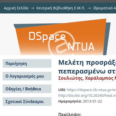
Αρχική Σελίδα
→
Κεντρική Βιβλιοθήκη Ε.Μ.Π.
→
Ιδρυματικό 
Μελέτη προσράξεων πλοίων με
Εργασίες
→
Εμφάνιση Τεκμηρίου
Αποθετήριο DSpace/Manakin
στοιχείων
Μελέτη προσράξ
Περιήγηση
πεπερασμένω στ
Σε όλο το DSpace
Ο Λογαριασμός μου
Σουλιώτης, Χαράλαμπος 
Κοινότητες & Συλλογές
Σύνδεση
Ανά Ημερομηνία
Οδηγίες / Βοήθεια
Εγγραφή
URI:
https://dspace.lib.ntua.gr/
Έκδοσης
http://dx.doi.org/10.26240/heal.
Οδηγίες Υποβολής
Συγγραφείς
Ημερομηνία:
2013-01-22
Σχετικοί Σύνδεσμοι
Οδηγίες Χρήσης ΙΑ
Τίτλοι
Συχνές Ερωτήσεις
Θέματα
Οδηγίες Υποβολής -
Περίληψη:
Αυτή η Συλλογή