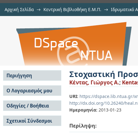
Αρχική Σελίδα
→
Κεντρική Βιβλιοθήκη Ε.Μ.Π.
→
Ιδρυματικό 
Στοχαστική Προσομοίωση Monte C
Εργασίες
→
Εμφάνιση Τεκμηρίου
Αποθετήριο DSpace/Manakin
Στοχαστική Προσ
Περιήγηση
Κέντας, Γιώργος Α.
;
Kenta
Σε όλο το DSpace
Ο Λογαριασμός μου
URI:
https://dspace.lib.ntua.gr/
Κοινότητες & Συλλογές
Σύνδεση
http://dx.doi.org/10.26240/heal.
Ανά Ημερομηνία
Οδηγίες / Βοήθεια
Εγγραφή
Έκδοσης
Ημερομηνία:
2013-01-23
Οδηγίες Υποβολής
Συγγραφείς
Σχετικοί Σύνδεσμοι
Οδηγίες Χρήσης ΙΑ
Τίτλοι
Περίληψη:
Συχνές Ερωτήσεις
Θέματα
Οδηγίες Υποβολής -
Αυτή η Συλλογή