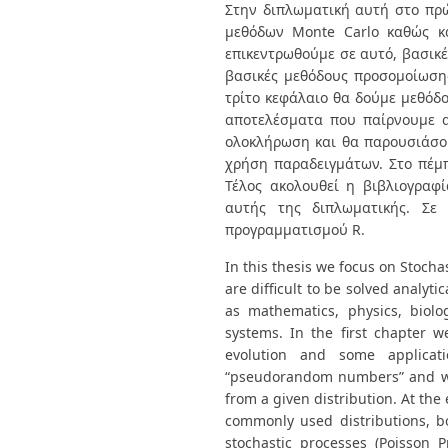
Διπλωματικές Εργασίες
Στην διπλωματική αυτή στο πρώ
Πολιτικές Πρόσβασης
Ανά Ημερομηνία
μεθόδων Monte Carlo καθώς κ
Έκδοσης
επικεντρωθούμε σε αυτό, βασικ
Συγγραφείς
βασικές μεθόδους προσομοίωσης
Τίτλοι
τρίτο κεφάλαιο θα δούμε μεθόδ
Θέματα
αποτελέσματα που παίρνουμε α
ολοκλήρωση και θα παρουσιάσου
χρήση παραδειγμάτων. Στο πέμπ
Τέλος ακολουθεί η βιβλιογραφ
αυτής της διπλωματικής. Σε
προγραμματισμού R.
In this thesis we focus on Stoch
are difficult to be solved analyt
as mathematics, physics, biol
systems. In the first chapter 
evolution and some applicat
“pseudorandom numbers” and we
from a given distribution. At t
commonly used distributions, b
stochastic processes (Poisson