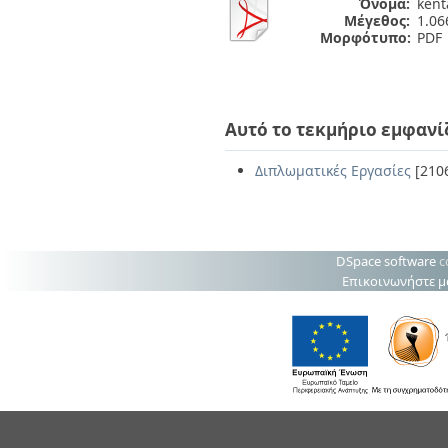
Όνομα:
kent
Μέγεθος:
1.0
Μορφότυπο:
PDF
Αυτό το τεκμήριο εμφανί
Διπλωματικές Εργασίες
[210
DSpace software
c
Επικοινωνήστε μ