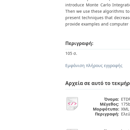
introduce Monte Carlo Integrat
Then we use these algorithms to s
present techniques that decrease
provide examples and computer co
Περιγραφή:
105 σ.
Εμφάνιση πλήρους εγγραφής
Αρχεία σε αυτό το τεκμήρ
Όνομα:
ETDF
Μέγεθος:
175b
Μορφότυπο:
XML
Περιγραφή:
Ελε