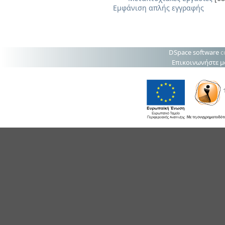
Εμφάνιση απλής εγγραφής
DSpace software
c
Επικοινωνήστε μ