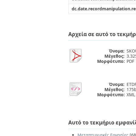
dc.date.recordmanipulation.r
Αρχεία σε αυτό το τεκμήρ
Όνομα:
SKO
Μέγεθος:
3.3
Μορφότυπο:
PDF
Όνομα:
ETDF
Μέγεθος:
175b
Μορφότυπο:
XML
Αυτό το τεκμήριο εμφανί
Μεταπτυχιακές Εργασίες
[68