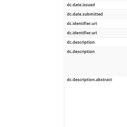
Διπλωματικές Εργασίες
dc.date.issued
Πολιτικές Πρόσβασης
Ανά Ημερομηνία
Έκδοσης
dc.date.submitted
Συγγραφείς
dc.identifier.uri
Τίτλοι
Θέματα
dc.identifier.uri
dc.description
dc.description
dc.description.abstract