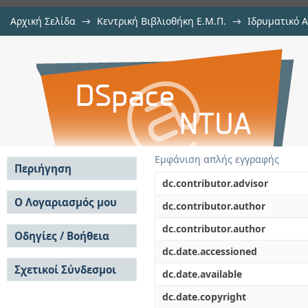
Αρχική Σελίδα
→
Κεντρική Βιβλιοθήκη Ε.Μ.Π.
→
Ιδρυματικό 
Βελτιστοποιήση σχήματος διδιάστ
Εργασίες
→
Εμφάνιση Τεκμηρίου
Αποθετήριο DSpace/Manakin
Εμφάνιση απλής εγγραφής
Περιήγηση
dc.contributor.advisor
Σε όλο το DSpace
Ο Λογαριασμός μου
dc.contributor.author
Κοινότητες & Συλλογές
Σύνδεση
dc.contributor.author
Ανά Ημερομηνία
Οδηγίες / Βοήθεια
Εγγραφή
Έκδοσης
dc.date.accessioned
Οδηγίες Υποβολής
Συγγραφείς
Σχετικοί Σύνδεσμοι
Οδηγίες Χρήσης ΙΑ
Τίτλοι
dc.date.available
Συχνές Ερωτήσεις
Θέματα
dc.date.copyright
Οδηγίες Υποβολής -
Αυτή η Συλλογή