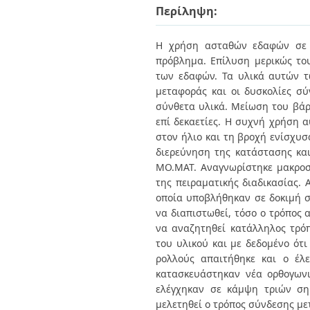
Διπλωματικές Εργασίες
Περίληψη:
Πολιτικές Πρόσβασης
Ανά Ημερομηνία
Έκδοσης
Η χρήση ασταθών εδαφών σε εκ
Συγγραφείς
Τίτλοι
πρόβλημα. Επίλυση μερικώς το
Θέματα
των εδαφών. Τα υλικά αυτών τ
μεταφοράς και οι δυσκολίες σ
σύνθετα υλικά. Μείωση του βά
επί δεκαετίες. Η συχνή χρήση 
στον ήλιο και τη βροχή ενίσχυσ
διερεύνηση της κατάστασης και
ΜΟ.ΜΑΤ. Αναγνωρίστηκε μακροσ
της πειραματικής διαδικασίας. 
οποία υποβλήθηκαν σε δοκιμή σ
να διαπιστωθεί, τόσο ο τρόπος 
να αναζητηθεί κατάλληλος τρό
του υλικού και με δεδομένο ότ
ρολλούς απαιτήθηκε και ο έλ
κατασκευάστηκαν νέα ορθογωνι
ελέγχηκαν σε κάμψη τριών σημ
μελετηθεί ο τρόπος σύνδεσης με