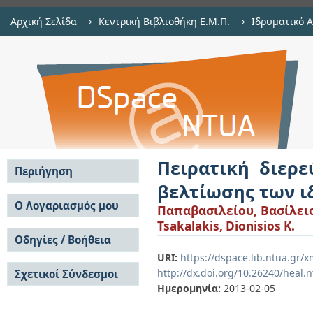
Αρχική Σελίδα
→
Κεντρική Βιβλιοθήκη Ε.Μ.Π.
→
Ιδρυματικό 
Πειρατική διερεύνηση πανέλων
Εργασίες
→
Εμφάνιση Τεκμηρίου
Αποθετήριο DSpace/Manakin
ιδιοτήτων τους κατόπιν φθοράς
Πειρατική διερ
Περιήγηση
βελτίωσης των ι
Σε όλο το DSpace
Ο Λογαριασμός μου
Παπαβασιλείου, Βασίλειο
Κοινότητες & Συλλογές
Tsakalakis, Dionisios K.
Σύνδεση
Ανά Ημερομηνία
Οδηγίες / Βοήθεια
Εγγραφή
Έκδοσης
URI:
https://dspace.lib.ntua.gr/
Οδηγίες Υποβολής
Συγγραφείς
http://dx.doi.org/10.26240/heal.
Σχετικοί Σύνδεσμοι
Οδηγίες Χρήσης ΙΑ
Τίτλοι
Ημερομηνία:
2013-02-05
Συχνές Ερωτήσεις
Θέματα
Οδηγίες Υποβολής -
Αυτή η Συλλογή