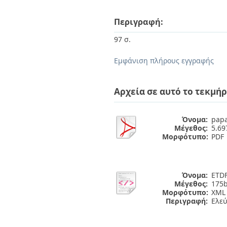
Περιγραφή:
97 σ.
Εμφάνιση πλήρους εγγραφής
Αρχεία σε αυτό το τεκμήρ
Όνομα:
papa
Μέγεθος:
5.6
Μορφότυπο:
PDF
Όνομα:
ETDF
Μέγεθος:
175b
Μορφότυπο:
XML
Περιγραφή:
Ελε