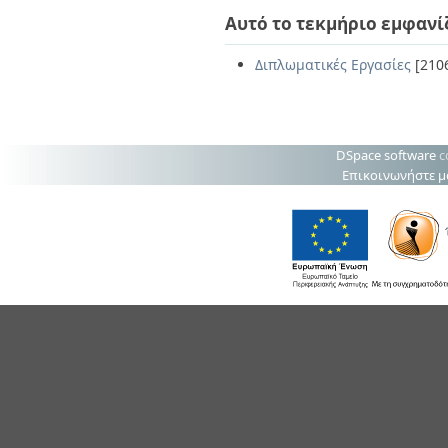
Αυτό το τεκμήριο εμφανί
Διπλωματικές Εργασίες
[210
DSpace software
c
Επικοινωνήστε μ