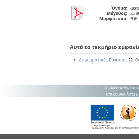
Όνομα:
kastr
Μέγεθος:
5.3
Μορφότυπο:
PDF
Αυτό το τεκμήριο εμφανί
Διπλωματικές Εργασίες
[210
DSpace software
c
Επικοινωνήστε μ