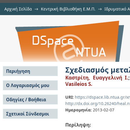
Αρχική Σελίδα
→
Κεντρική Βιβλιοθήκη Ε.Μ.Π.
→
Ιδρυματικό 
Σχεδιασμός μεταλλικού φορέα για
Εργασίες
→
Εμφάνιση Τεκμηρίου
Αποθετήριο DSpace/Manakin
Σχεδιασμός μετα
Περιήγηση
Καστρίτη, Ευαγγελινή Ι.
Σε όλο το DSpace
Vasileios S.
Ο Λογαριασμός μου
Κοινότητες & Συλλογές
Σύνδεση
URI:
https://dspace.lib.ntua.gr/
Ανά Ημερομηνία
Οδηγίες / Βοήθεια
Εγγραφή
Έκδοσης
http://dx.doi.org/10.26240/heal.
Οδηγίες Υποβολής
Συγγραφείς
Ημερομηνία:
2013-02-07
Σχετικοί Σύνδεσμοι
Οδηγίες Χρήσης ΙΑ
Τίτλοι
Συχνές Ερωτήσεις
Θέματα
Περίληψη:
Οδηγίες Υποβολής -
Αυτή η Συλλογή