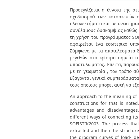
Διπλωματικές Εργασίες
Πολιτικές Πρόσβασης
Ανά Ημερομηνία
Προσεγγίζεται η έννοια της στ
Έκδοσης
σχεδιασμού των κατασκευών σ
Συγγραφείς
πλεονεκτήματα και μειονεκτήμα
Τίτλοι
συνδέσμους δυσκαμψίας καθώς κ
Θέματα
τη χρήση του προγράμματος SOFI
αφαιρείται ένα εσωτερικό υπο
Σύμφωνα με τα αποτελέσματα δ
μεγεθών στα κρίσιμα σημεία το
υποστυλώματος. Έπειτα, παρουσ
με τη γεωμετρία , τον τρόπο 
Εξάγονται γενικά συμπεράσματα 
τους οποίους μπορεί αυτή να εξ
An approach to the meaning of r
constructions for that is noted
advantages and disadvantages.
different ways of connecting it
SOFISTIK2003. The process that
extracted and then the structure 
the program curves of load- def