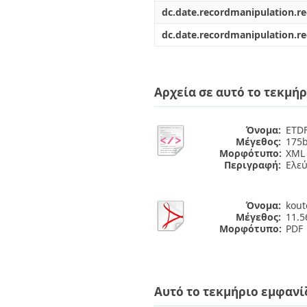
dc.date.recordmanipulation.r
dc.date.recordmanipulation.r
Αρχεία σε αυτό το τεκμήρ
Όνομα:
ETDF
Μέγεθος:
175b
Μορφότυπο:
XML
Περιγραφή:
Ελε
Όνομα:
kout
Μέγεθος:
11.
Μορφότυπο:
PDF
Αυτό το τεκμήριο εμφανί