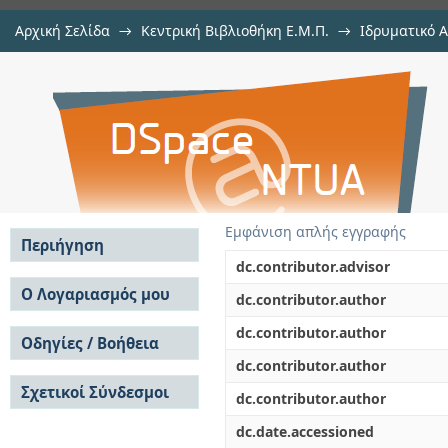
Αρχική Σελίδα
→
Κεντρική Βιβλιοθήκη Ε.Μ.Π.
→
Ιδρυματικό 
Το προαύλιο σχολείου ως πηγή θ
Εργασίες
→
Εμφάνιση Τεκμηρίου
Αποθετήριο DSpace/Manakin
Εμφάνιση απλής εγγραφής
Περιήγηση
dc.contributor.advisor
Σε όλο το DSpace
Ο Λογαριασμός μου
dc.contributor.author
Κοινότητες & Συλλογές
Σύνδεση
dc.contributor.author
Ανά Ημερομηνία
Οδηγίες / Βοήθεια
Εγγραφή
Έκδοσης
dc.contributor.author
Οδηγίες Υποβολής
Συγγραφείς
Σχετικοί Σύνδεσμοι
Οδηγίες Χρήσης ΙΑ
Τίτλοι
dc.contributor.author
Συχνές Ερωτήσεις
Θέματα
dc.date.accessioned
Οδηγίες Υποβολής -
Αυτή η Συλλογή