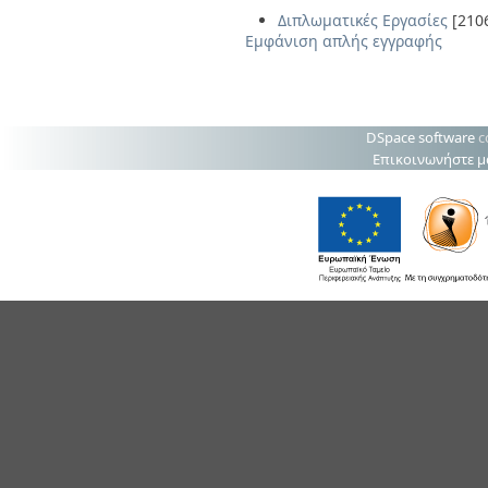
Διπλωματικές Εργασίες
[210
Εμφάνιση απλής εγγραφής
DSpace software
c
Επικοινωνήστε μ