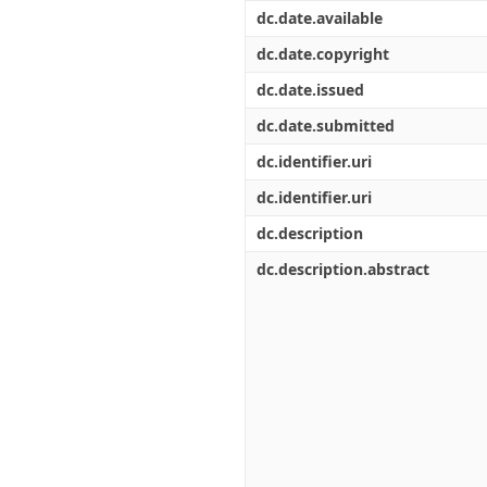
Διπλωματικές Εργασίες
dc.date.available
Πολιτικές Πρόσβασης
Ανά Ημερομηνία
Έκδοσης
dc.date.copyright
Συγγραφείς
dc.date.issued
Τίτλοι
Θέματα
dc.date.submitted
dc.identifier.uri
dc.identifier.uri
dc.description
dc.description.abstract