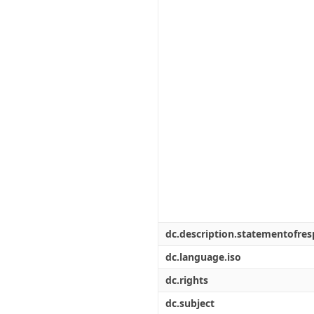
dc.description.statementofresp
dc.language.iso
dc.rights
dc.subject