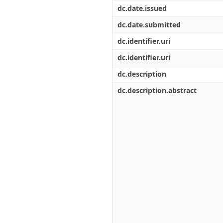
Διπλωματικές Εργασίες
dc.date.issued
Πολιτικές Πρόσβασης
Ανά Ημερομηνία
Έκδοσης
dc.date.submitted
Συγγραφείς
dc.identifier.uri
Τίτλοι
Θέματα
dc.identifier.uri
dc.description
dc.description.abstract