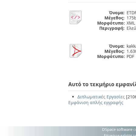
Όνομα:
ETDF
Μέγεθος:
175b
Μορφότυπο:
XML
Περιγραφή:
Ελε
Όνομα:
kakk
Μέγεθος:
1.6
Μορφότυπο:
PDF
Αυτό το τεκμήριο εμφανί
Διπλωματικές Εργασίες
[210
Εμφάνιση απλής εγγραφής
DSpace software
c
Επικοινωνήστε μ