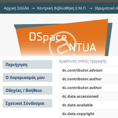
Αρχική Σελίδα
→
Κεντρική Βιβλιοθήκη Ε.Μ.Π.
→
Ιδρυματικό 
Ανάλυση ακτινοβολίας φασι
Εργασίες
→
Εμφάνιση Τεκμηρίου
Αποθετήριο DSpace/Manakin
παράλληλων πλακών με διηλεκτρ
Εμφάνιση απλής εγγραφής
Περιήγηση
dc.contributor.advisor
Σε όλο το DSpace
Ο Λογαριασμός μου
dc.contributor.author
Κοινότητες & Συλλογές
Σύνδεση
dc.contributor.author
Ανά Ημερομηνία
Οδηγίες / Βοήθεια
Εγγραφή
Έκδοσης
dc.date.accessioned
Οδηγίες Υποβολής
Συγγραφείς
Σχετικοί Σύνδεσμοι
Οδηγίες Χρήσης ΙΑ
Τίτλοι
dc.date.available
Συχνές Ερωτήσεις
Θέματα
dc.date.copyright
Οδηγίες Υποβολής -
Αυτή η Συλλογή