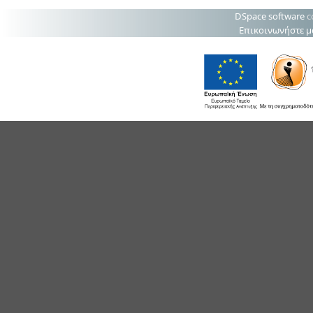
DSpace software
c
Επικοινωνήστε μ