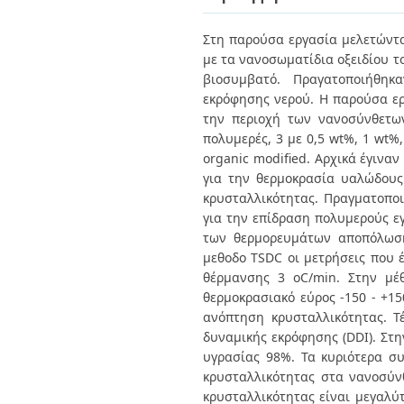
Διπλωματικές Εργασίες
Πολιτικές Πρόσβασης
Ανά Ημερομηνία
Στη παρούσα εργασία μελετώνται 
Έκδοσης
με τα νανοσωματίδια οξειδίου το
Συγγραφείς
Τίτλοι
βιοσυμβατό. Πραγατοποιήθηκα
Θέματα
εκρόφησης νερού. Η παρούσα ερ
την περιοχή των νανοσύνθετων
πολυμερές, 3 με 0,5 wt%, 1 wt%
organic modified. Αρχικά έγινα
για την θερμοκρασία υαλώδους
κρυσταλλικότητας. Πραγματοπο
για την επίδραση πολυμερούς εγ
των θερμορευμάτων αποπόλωσης
μεθοδο TSDC οι μετρήσεις που έ
θέρμανσης 3 οC/min. Στην μέ
θερμοκρασιακό εύρος -150 - +15
ανόπτηση κρυσταλλικότητας. Τ
δυναμικής εκρόφησης (DDI). Στη
υγρασίας 98%. Τα κυριότερα 
κρυσταλλικότητας στα νανοσύν
κρυσταλλικότητας είναι μεγαλύ