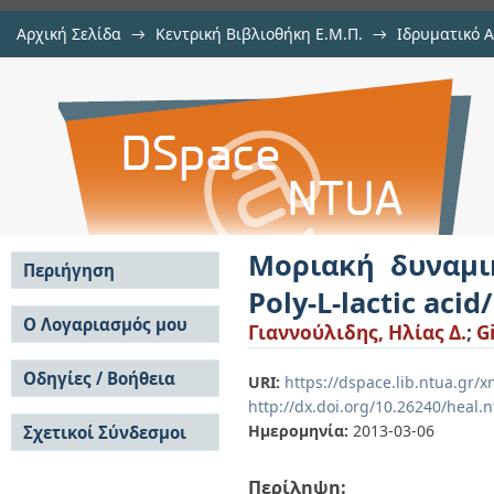
Αρχική Σελίδα
→
Κεντρική Βιβλιοθήκη Ε.Μ.Π.
→
Ιδρυματικό 
Μοριακή δυναμική και αλάγες 
Εργασίες
→
Εμφάνιση Τεκμηρίου
Αποθετήριο DSpace/Manakin
acid/graphene oxide
Μοριακή δυναμι
Περιήγηση
Poly-L-lactic aci
Σε όλο το DSpace
Ο Λογαριασμός μου
Γιαννούλιδης, Ηλίας Δ.
;
Gi
Κοινότητες & Συλλογές
Σύνδεση
Ανά Ημερομηνία
Οδηγίες / Βοήθεια
Εγγραφή
URI:
https://dspace.lib.ntua.gr/
Έκδοσης
http://dx.doi.org/10.26240/heal.
Οδηγίες Υποβολής
Συγγραφείς
Ημερομηνία:
2013-03-06
Σχετικοί Σύνδεσμοι
Οδηγίες Χρήσης ΙΑ
Τίτλοι
Συχνές Ερωτήσεις
Θέματα
Οδηγίες Υποβολής -
Περίληψη:
Αυτή η Συλλογή