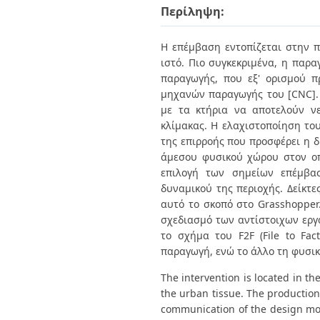
Διπλωματικές Εργασίες
Περίληψη:
Πολιτικές Πρόσβασης
Ανά Ημερομηνία
Έκδοσης
Η επέμβαση εντοπίζεται στην 
Συγγραφείς
Τίτλοι
ιστό. Πιο συγκεκριμένα, η παρα
Θέματα
παραγωγής, που εξ' ορισμού π
μηχανών παραγωγής του [CNC]. 
με τα κτήρια να αποτελούν νε
κλίμακας. Η ελαχιστοποίηση το
της επιρροής που προσφέρει η δ
άμεσου φυσικού χώρου στον οπο
επιλογή των σημείων επέμβασ
δυναμικού της περιοχής. Δείκτε
αυτό το σκοπό στο Grasshopper.
σχεδιασμό των αντίστοιχων εργ
το σχήμα του F2F (File to Fa
παραγωγή, ενώ το άλλο τη φυσι
The intervention is located in th
the urban tissue. The production
communication of the design mod