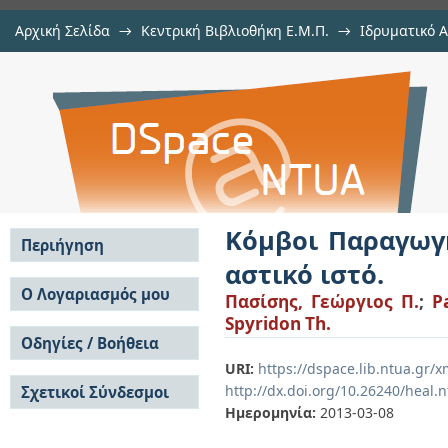
Αρχική Σελίδα
→
Κεντρική Βιβλιοθήκη Ε.Μ.Π.
→
Ιδρυματικό 
Κόμβοι Παραγωγής. Διασπορά εντα
Εργασίες
→
Εμφάνιση Τεκμηρίου
Αποθετήριο DSpace/Manakin
Κόμβοι Παραγωγ
Περιήγηση
αστικό ιστό.
Σε όλο το DSpace
Ο Λογαριασμός μου
Πασίσης, Γεώργιος Π.
;
P
Κοινότητες & Συλλογές
Spyridon Th.
Σύνδεση
Ανά Ημερομηνία
Οδηγίες / Βοήθεια
Εγγραφή
Έκδοσης
URI:
https://dspace.lib.ntua.gr/
Οδηγίες Υποβολής
Συγγραφείς
http://dx.doi.org/10.26240/heal.
Σχετικοί Σύνδεσμοι
Οδηγίες Χρήσης ΙΑ
Τίτλοι
Ημερομηνία:
2013-03-08
Συχνές Ερωτήσεις
Θέματα
Οδηγίες Υποβολής -
Αυτή η Συλλογή