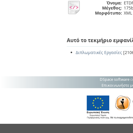
Όνομα:
ETDF
Μέγεθος:
175b
Μορφότυπο:
XML
Αυτό το τεκμήριο εμφανί
Διπλωματικές Εργασίες
[210
DSpace software
c
Επικοινωνήστε μ