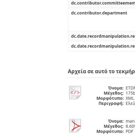
dc.contributor.committeeme
dc.contributor.department
dc.date.recordmanipulation.r
dc.date.recordmanipulation.r
Αρχεία σε αυτό το τεκμήρ
Όνομα:
ETDF
Μέγεθος:
175b
Μορφότυπο:
XML
Περιγραφή:
Ελε
Όνομα:
man
Μέγεθος:
8.6
Μορφότυπο:
PDF