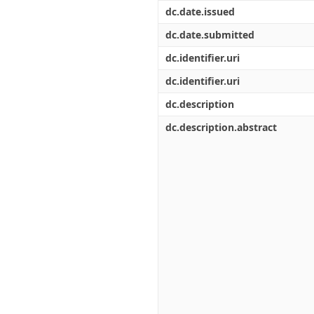
Διπλωματικές Εργασίες
dc.date.issued
Πολιτικές Πρόσβασης
Ανά Ημερομηνία
Έκδοσης
dc.date.submitted
Συγγραφείς
dc.identifier.uri
Τίτλοι
Θέματα
dc.identifier.uri
dc.description
dc.description.abstract