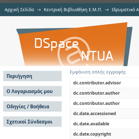
Αρχική Σελίδα
→
Κεντρική Βιβλιοθήκη Ε.Μ.Π.
→
Ιδρυματικό 
Σχεδιασμός ενός χαρτογραφικο
Εργασίες
→
Εμφάνιση Τεκμηρίου
Αποθετήριο DSpace/Manakin
δεδομένων της Ελληνικής Στατιστ
Εμφάνιση απλής εγγραφής
Περιήγηση
dc.contributor.advisor
Σε όλο το DSpace
Ο Λογαριασμός μου
dc.contributor.author
Κοινότητες & Συλλογές
Σύνδεση
dc.contributor.author
Ανά Ημερομηνία
Οδηγίες / Βοήθεια
Εγγραφή
Έκδοσης
dc.date.accessioned
Οδηγίες Υποβολής
Συγγραφείς
Σχετικοί Σύνδεσμοι
Οδηγίες Χρήσης ΙΑ
Τίτλοι
dc.date.available
Συχνές Ερωτήσεις
Θέματα
dc.date.copyright
Οδηγίες Υποβολής -
Αυτή η Συλλογή