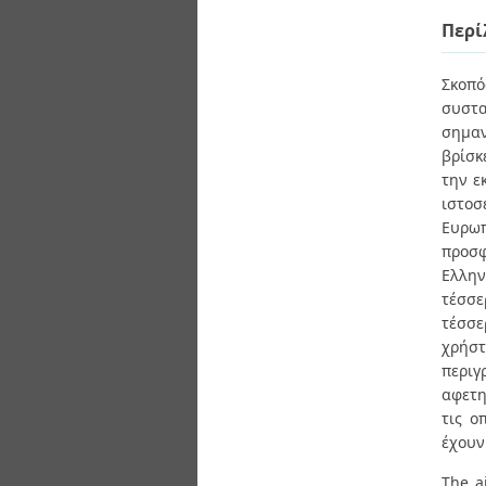
Διπλωματικές Εργασίες
Πολιτικές Πρόσβασης
Περί
Ανά Ημερομηνία
Έκδοσης
Συγγραφείς
Σκοπό
Τίτλοι
συστα
Θέματα
σημαν
βρίσκ
την ε
ιστοσ
Ευρωπ
προσφ
Ελλην
τέσσε
τέσσε
χρήστ
περιγ
αφετη
τις ο
έχουν
The a