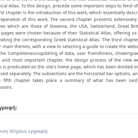
tical Atlas. To this design, precede some important steps to fend off
rst chapter is the introduction of this work, which essentially des
reparation of this work. The second chapter presents extensively t
tes which are those of Slovenia, the USA, Switzerland, Great B
 pages were chosen because of their Statistical Atlas, offering 
reating the corresponding Greek Statistical Atlas. The third chapt
r main themes, with a view to selecting a guide to create the webs
the Completeness/updating of data, user friendliness, showing/aest
h and most important chapter, the design process of the new web
 is predicated on the site's home page, which has been divided in
sed separately. The subsections are the horizontal bar options, an
e fifth chapter takes place a summary of what has been said
usions.
γραφή:
.
ιση πλήρους εγγραφής