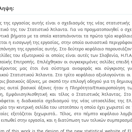
ληψη:
ς της εργασίας αυτής είναι ο σχεδιασμός της νέας στατιστικής 
τικό της τον Στατιστικό Άτλαντα. Για να πραγματοποιηθεί ο σχ
τικά βήματα με τα οποία καταπιάνονται τα πρώτα τρία κεφάλαια
εται η εισαγωγή της εργασίας, στην οποία ουσιαστικά περιγράφοντ
κπόνηση της εργασίας αυτής. Στο δεύτερο κεφάλαιο παρουσιάζοντ
ελίδες του εξωτερικού οι οποίες είναι αυτές των Σλοβενία, Η.Π.
αϊκής Επιτροπής. Επιλέχθηκαν οι συγκεκριμένες σελίδες επειδή
έροντας μας έτσι ένα σύστημα αναφοράς και σύγκρισης γι
ικού Στατιστικού Άτλαντα. Στο τρίτο κεφάλαιο αξιολογούνται ο
ρις βασικούς άξονες, με σκοπό την επιλογή οδηγού για τη δημιουρ
ρις αυτοί βασικοί άξονες ήταν η Πληρότητα/Επικαιροποίηση τ
η, Εμφάνιση/Αισθητική και τέλος ο Στατιστικός Άτλαντας. Στο
ράφεται η διαδικασία σχεδιασμού της νέας ιστοσελίδας της ΕΛ
ρία την κεντρική σελίδα του ιστοτόπου η οποία έχει χωριστεί σε
ποίες εξετάζεται ξεχωριστά.. Τέλος, στο πέμπτο κεφάλαιο λα
 ειπωθεί στην εργασία, και η διατύπωση των τελικών συμπερασμ
im of this work is the design of the new statistical website of E