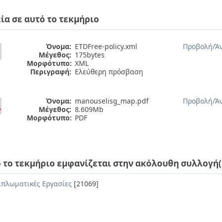
ία σε αυτό το τεκμήριο
Όνομα:
ETDFree-policy.xml
Προβολή/
Ά
Μέγεθος:
175bytes
Μορφότυπο:
XML
Περιγραφή:
Ελεύθερη πρόσβαση
Όνομα:
manouselisg_map.pdf
Προβολή/
Ά
Μέγεθος:
8.609Mb
Μορφότυπο:
PDF
 το τεκμήριο εμφανίζεται στην ακόλουθη συλλογή(
ιπλωματικές Εργασίες
[21069]