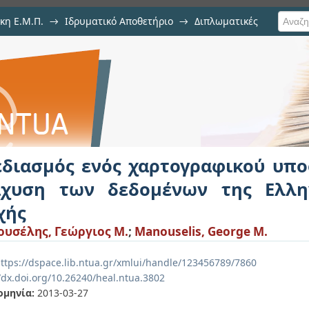
κη Ε.Μ.Π.
→
Ιδρυματικό Αποθετήριο
→
Διπλωματικές
χαρτογραφικού υποσυστήματος γ
νικής Στατιστικής Αρχής
εδιασμός ενός χαρτογραφικού υπο
άχυση των δεδομένων της Ελλην
χής
υσέλης, Γεώργιος Μ.
;
Manouselis, George M.
ttps://dspace.lib.ntua.gr/xmlui/handle/123456789/7860
/dx.doi.org/10.26240/heal.ntua.3802
ομηνία:
2013-03-27