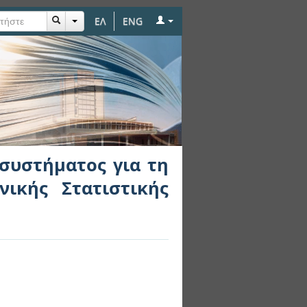
ΕΛ
ENG
ια τη διάχυση των
συστήματος για τη
ικής Στατιστικής