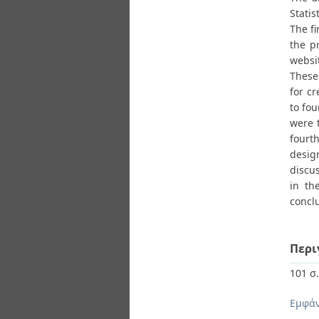
Statis
Τhe fi
the p
websi
These
for c
to fou
were 
fourt
design
discus
in th
concl
Περι
101 σ
Εμφάν