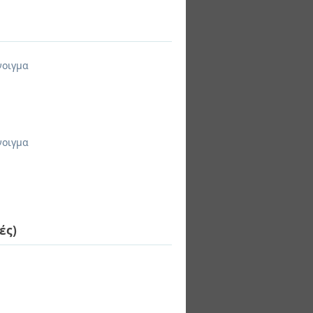
νοιγμα
νοιγμα
ές)