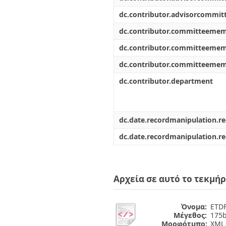
dc.contributor.advisorcommi
dc.contributor.committeeme
dc.contributor.committeeme
dc.contributor.committeeme
dc.contributor.department
dc.date.recordmanipulation.r
dc.date.recordmanipulation.r
Αρχεία σε αυτό το τεκμήρ
Όνομα:
ETDF
Μέγεθος:
175b
Μορφότυπο:
XML