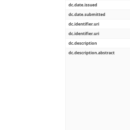
Διπλωματικές Εργασίες
dc.date.issued
Πολιτικές Πρόσβασης
Ανά Ημερομηνία
Έκδοσης
dc.date.submitted
Συγγραφείς
dc.identifier.uri
Τίτλοι
Θέματα
dc.identifier.uri
dc.description
dc.description.abstract