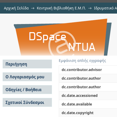
Αρχική Σελίδα
→
Κεντρική Βιβλιοθήκη Ε.Μ.Π.
→
Ιδρυματικό 
Αλγόριθμοι παραγοντοποίσης και
Εργασίες
→
Εμφάνιση Τεκμηρίου
Αποθετήριο DSpace/Manakin
Εμφάνιση απλής εγγραφής
Περιήγηση
dc.contributor.advisor
Σε όλο το DSpace
Ο Λογαριασμός μου
dc.contributor.author
Κοινότητες & Συλλογές
Σύνδεση
dc.contributor.author
Ανά Ημερομηνία
Οδηγίες / Βοήθεια
Εγγραφή
Έκδοσης
dc.date.accessioned
Οδηγίες Υποβολής
Συγγραφείς
Σχετικοί Σύνδεσμοι
Οδηγίες Χρήσης ΙΑ
Τίτλοι
dc.date.available
Συχνές Ερωτήσεις
Θέματα
dc.date.copyright
Οδηγίες Υποβολής -
Αυτή η Συλλογή