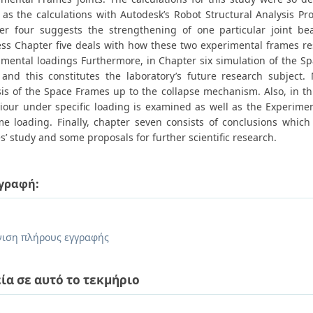
, as the calculations with Autodesk’s Robot Structural Analysis 
er four suggests the strengthening of one particular joint bea
ness Chapter five deals with how these two experimental frames r
imental loadings Furthermore, in Chapter six simulation of the Sp
 and this constitutes the laboratory’s future research subject. 
sis of the Space Frames up to the collapse mechanism. Also, in th
iour under specific loading is examined as well as the Experime
me loading. Finally, chapter seven consists of conclusions whic
’ study and some proposals for further scientific research.
γραφή:
.
ιση πλήρους εγγραφής
ία σε αυτό το τεκμήριο