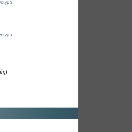
νοιγμα
νοιγμα
ές)