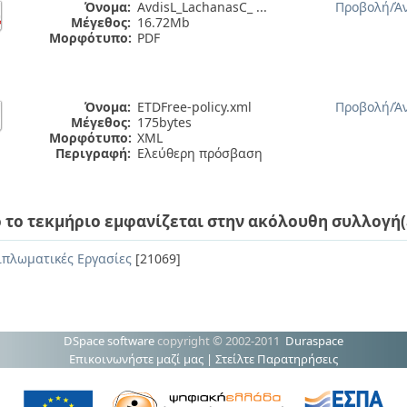
Όνομα:
AvdisL_LachanasC_ ...
Προβολή/
Ά
Μέγεθος:
16.72Mb
Μορφότυπο:
PDF
Όνομα:
ETDFree-policy.xml
Προβολή/
Ά
Μέγεθος:
175bytes
Μορφότυπο:
XML
Περιγραφή:
Ελεύθερη πρόσβαση
 το τεκμήριο εμφανίζεται στην ακόλουθη συλλογή(
ιπλωματικές Εργασίες
[21069]
DSpace software
copyright © 2002-2011
Duraspace
Επικοινωνήστε μαζί μας
|
Στείλτε Παρατηρήσεις