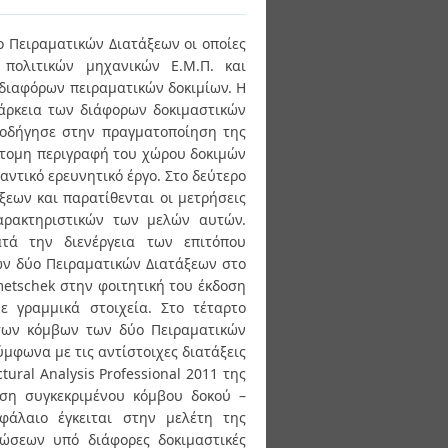
ο Πειραματικών Διατάξεων οι οποίες
πολιτικών μηχανικών Ε.Μ.Π. και
 διαφόρων πειραματικών δοκιμίων. Η
ιάρκεια των διάφορων δοκιμαστικών
 οδήγησε στην πραγματοποίηση της
ντομη περιγραφή του χώρου δοκιμών
ντικό ερευνητικό έργο. Στο δεύτερο
εων και παρατίθενται οι μετρήσεις
αρακτηριστικών των μελών αυτών.
τά την διενέργεια των επιτόπου
ων δύο Πειραματικών Διατάξεων στο
metschek στην φοιτητική του έκδοση
ε γραμμικά στοιχεία. Στο τέταρτο
των κόμβων των δύο Πειραματικών
ύμφωνα με τις αντίστοιχες διατάξεις
ural Analysis Professional 2011 της
υση συγκεκριμένου κόμβου δοκού –
άλαιο έγκειται στην μελέτη της
ώσεων υπό διάφορες δοκιμαστικές