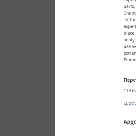
parts
Chapt
stiff
exper
place
analy
behav
extre
Frames
Περι
119 σ
Εμφάν
Αρχε