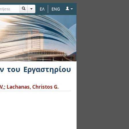
ΕΛ
ENG
τηρίου Μεταλλικών
ν του Εργαστηρίου
V,
;
Lachanas, Christos G.