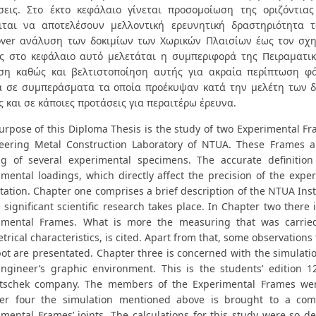
σεις. Στο έκτο κεφάλαιο γίνεται προσομοίωση της οριζόντι
ιται να αποτελέσουν μελλοντική ερευνητική δραστηριότητα τ
ver ανάλυση των δοκιμίων των Χωρικών Πλαισίων έως τον σχ
ς στο κεφάλαιο αυτό μελετάται η συμπεριφορά της Πειραματικ
ση καθώς και βελτιστοποίηση αυτής για ακραία περίπτωση φό
 σε συμπεράσματα τα οποία προέκυψαν κατά την μελέτη των δ
ς και σε κάποιες προτάσεις για περαιτέρω έρευνα.
rpose of this Diploma Thesis is the study of two Experimental Fra
eering Metal Construction Laboratory of NTUΑ. These Frames a
ng of several experimental specimens. The accurate definition
mental loadings, which directly affect the precision of the exper
tation. Chapter one comprises a brief description of the NTUΑ Ιnsti
significant scientific research takes place. In Chapter two there 
imental Frames. What is more the measuring that was carried 
rical characteristics, is cited. Apart from that, some observation
pot are presentated. Chapter three is concerned with the simulati
Engineer’s graphic environment. This is the students’ edition
schek company. The members of the Experimental Frames were
er four the simulation mentioned above is brought to a com
imental Frames’ joints. The calculations for this study were so de