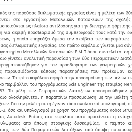
πός της παρούσας διπλωματικής εργασίας είναι η μελέτη των δύ
κονται στο Εργαστήριο Μεταλλικών Κατασκευών της σχολής 
μοποιούνται ως πλαίσια αντίδρασης για την διενέργεια φόρτισης
η για ακριβή προσδιορισμό της συμπεριφοράς τους κατά την δ
σεων, η οποία επηρεάζει άμεσα την ακρίβεια των πειραμάτων,
σας διπλωματικής εργασίας. Στο πρώτο κεφάλαιο γίνεται μια σύ
ργαστηρίου Μεταλλικών Κατασκευών Ε.Μ.Π όπου συντελείται σημα
αιο γίνεται αναλυτική παρουσίαση των δύο Πειραματικών Διατάξ
ραγματοποιήθηκαν για τον προσδιορισμό των γεωμετρικών χ
ης παρουσιάζονται κάποιες παρατηρήσεις που προέκυψαν κα
σεων. Το τρίτο κεφάλαιο αφορά στην προσομοίωση των μελών τ
κό περιβάλλον του προγράμματος Scia Engineer της εταιρίας Ne
183. Τα μέλη των Πειραματικών Διατάξεων προσομοιώθηκαν μ
αιο ολοκληρώνεται η παραπάνω προσομοίωση με την μελέτη 
ξεων. Για την μελέτη αυτή έγιναν τόσο αναλυτικοί υπολογισμoί, σ
C-3, όσο και υπολογισμοί με χρήση του προγράμματος Robot Struct
ίας Autodesk. Επίσης στο κεφάλαιο αυτό προτείνεται η ενίσχ
τυλώματος από άποψη στροφικής δυσκαμψίας. Το πέμπτο κεφ
ισης των δύο Πειραματικών Διατάξεων από άποψη παραμορφ