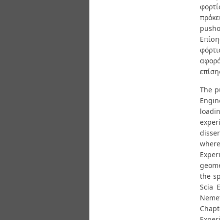
φορτί
πρόκε
pusho
Επίση
φόρτι
αφορά
επίση
The pu
Engin
loadi
experi
disser
where 
Exper
geomet
the s
Scia 
Nemet
Chapt
Exper