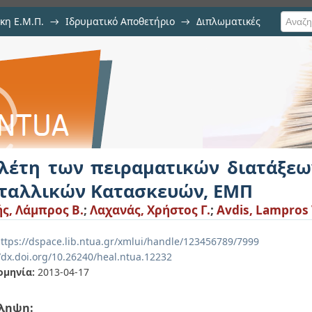
κη Ε.Μ.Π.
→
Ιδρυματικό Αποθετήριο
→
Διπλωματικές
ματικών διατάξεων του Εργασ
λέτη των πειραματικών διατάξεω
ταλλικών Κατασκευών, ΕΜΠ
ς, Λάμπρος Β.
;
Λαχανάς, Χρήστος Γ.
;
Avdis, Lampros 
ttps://dspace.lib.ntua.gr/xmlui/handle/123456789/7999
//dx.doi.org/10.26240/heal.ntua.12232
ομηνία:
2013-04-17
ληψη: