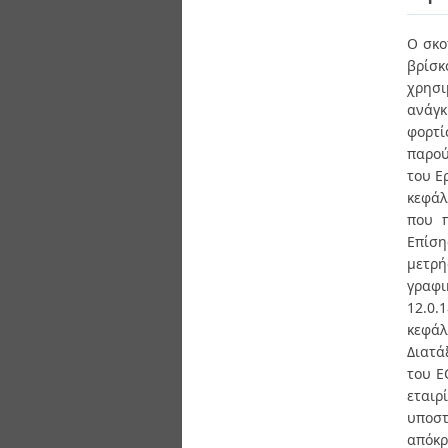
Διπλωματικές Εργασίες
Πολιτικές Πρόσβασης
Ανά Ημερομηνία
Ο σκο
Έκδοσης
βρίσ
Συγγραφείς
Τίτλοι
χρησι
Θέματα
ανάγκ
φορτί
παρού
του Ε
κεφάλ
που π
Επίσ
μετρή
γραφι
12.0.
κεφάλ
Διατά
του E
εταιρ
υποσ
απόκρ