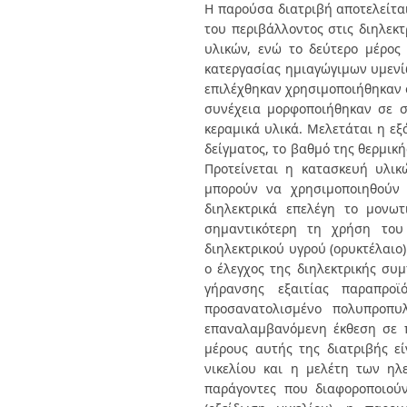
Διπλωματικές Εργασίες
Η παρούσα διατριβή αποτελείτα
Πολιτικές Πρόσβασης
Ανά Ημερομηνία
του περιβάλλοντος στις διηλεκτ
Έκδοσης
υλικών, ενώ το δεύτερο μέρος
Συγγραφείς
κατεργασίας ημιαγώγιμων υμενίω
Τίτλοι
επιλέχθηκαν χρησιμοποιήθηκαν σ
Θέματα
συνέχεια μορφοποιήθηκαν σε σ
κεραμικά υλικά. Μελετάται η ε
δείγματος, το βαθμό της θερμική
Προτείνεται η κατασκευή υλικ
μπορούν να χρησιμοποιηθούν γ
διηλεκτρικά επελέγη το μονωτ
σημαντικότερη τη χρήση του 
διηλεκτρικού υγρού (ορυκτέλαιο
ο έλεγχος της διηλεκτρικής συ
γήρανσης εξαιτίας παραπρο
προσανατολισμένο πολυπροπυλ
επαναλαμβανόμενη έκθεση σε π
μέρους αυτής της διατριβής ε
νικελίου και η μελέτη των ηλ
παράγοντες που διαφοροποιούν