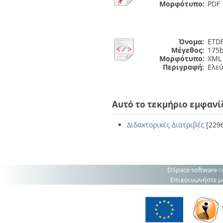
Μορφότυπο:
PDF
Όνομα:
ETDF
Μέγεθος:
175b
Μορφότυπο:
XML
Περιγραφή:
Ελε
Αυτό το τεκμήριο εμφανί
Διδακτορικές Διατριβές
[229
DSpace software
c
Επικοινωνήστε μ