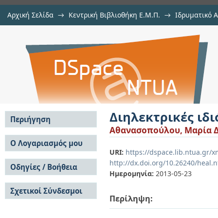
Αρχική Σελίδα
→
Κεντρική Βιβλιοθήκη Ε.Μ.Π.
→
Ιδρυματικό 
Διηλεκτρικές ιδιότητες υλικών
Διατριβές
→
Εμφάνιση Τεκμηρίου
Αποθετήριο DSpace/Manakin
Διηλεκτρικές ιδ
Περιήγηση
Αθανασοπούλου, Μαρία Δ
Σε όλο το DSpace
Ο Λογαριασμός μου
URI:
https://dspace.lib.ntua.gr/
Κοινότητες & Συλλογές
Σύνδεση
http://dx.doi.org/10.26240/heal.
Ανά Ημερομηνία
Οδηγίες / Βοήθεια
Εγγραφή
Έκδοσης
Ημερομηνία:
2013-05-23
Οδηγίες Υποβολής
Συγγραφείς
Σχετικοί Σύνδεσμοι
Οδηγίες Χρήσης ΙΑ
Τίτλοι
Περίληψη:
Συχνές Ερωτήσεις
Θέματα
Οδηγίες Υποβολής -
Αυτή η Συλλογή