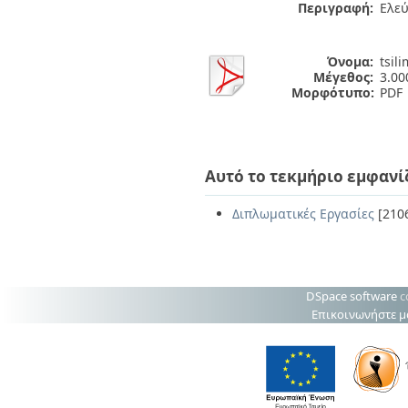
Περιγραφή:
Ελε
Όνομα:
tsil
Μέγεθος:
3.0
Μορφότυπο:
PDF
Αυτό το τεκμήριο εμφανί
Διπλωματικές Εργασίες
[210
DSpace software
c
Επικοινωνήστε μ