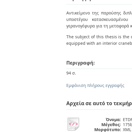
Διπλωματικές Εργασίες
Πολιτικές Πρόσβασης
Ανά Ημερομηνία
Αντικείμενο της παρούσης διπλ
Έκδοσης
υποστέγου κατασκευασμένου 
Συγγραφείς
Τίτλοι
γερανογέφυρα για τη μεταφορά 
Θέματα
Τhe subject of this thesis is the
equipped with an interior cranebr
Περιγραφή:
94 σ.
Εμφάνιση πλήρους εγγραφής
Αρχεία σε αυτό το τεκμήρ
Όνομα:
ETDF
Μέγεθος:
175b
Μορφότυπο:
XML