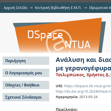
Αρχική Σελίδα
→
Κεντρική Βιβλιοθήκη Ε.Μ.Π.
→
Ιδρυματικό 
Ανάλυση και διαστασιολόγηση βι
Εργασίες
→
Εμφάνιση Τεκμηρίου
Αποθετήριο DSpace/Manakin
Ανάλυση και δια
Περιήγηση
με γερανογέφυρ
Σε όλο το DSpace
Ο Λογαριασμός μου
Τσιλιμπώκος, Χρήστος Δ.
Κοινότητες & Συλλογές
Σύνδεση
Ανά Ημερομηνία
Οδηγίες / Βοήθεια
Εγγραφή
URI:
https://dspace.lib.ntua.gr/
Έκδοσης
http://dx.doi.org/10.26240/heal.
Οδηγίες Υποβολής
Συγγραφείς
Ημερομηνία:
2013-05-24
Σχετικοί Σύνδεσμοι
Οδηγίες Χρήσης ΙΑ
Τίτλοι
Συχνές Ερωτήσεις
Θέματα
Οδηγίες Υποβολής -
Περίληψη:
Αυτή η Συλλογή