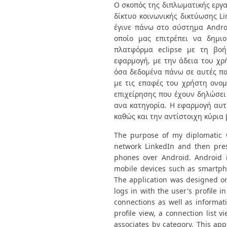
Διπλωματικές Εργασίες
Ο σκοπός της διπλωματικής εργα
Πολιτικές Πρόσβασης
Ανά Ημερομηνία
δίκτυο κοινωνικής δικτύωσης L
Έκδοσης
έγινε πάνω στο σύστημα Androi
Συγγραφείς
οποίο μας επιτρέπει να δημι
Τίτλοι
πλατφόρμα eclipse με τη βοή
Θέματα
εφαρμογή, με την άδεια του χρ
όσα δεδομένα πάνω σε αυτές παρ
με τις επαφές του χρήστη ονομ
επιχείρησης που έχουν δηλώσει
ανα κατηγορία. Η εφαρμογή αυτή
καθώς και την αντίστοιχη κύρια 
The purpose of my diplomatic w
network LinkedIn and then pres
phones over Android. Android i
mobile devices such as smartpho
The application was designed on 
logs in with the user's profile 
connections as well as informat
profile view, a connection list 
associates by category. This app