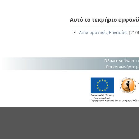
Αυτό το τεκμήριο εμφανί
Διπλωματικές Εργασίες
[210
DSpace software
c
Επικοινωνήστε μ