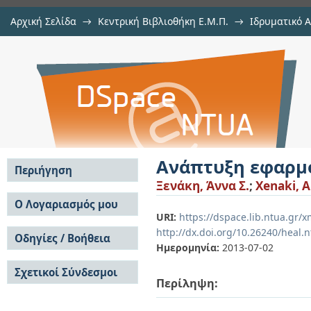
Αρχική Σελίδα
→
Κεντρική Βιβλιοθήκη Ε.Μ.Π.
→
Ιδρυματικό 
Ανάπτυξη εφαρμογής κοινωνικών 
Εργασίες
→
Εμφάνιση Τεκμηρίου
Αποθετήριο DSpace/Manakin
Ανάπτυξη εφαρμο
Περιήγηση
Ξενάκη, Άννα Σ.
;
Xenaki, A
Σε όλο το DSpace
Ο Λογαριασμός μου
URI:
https://dspace.lib.ntua.gr/
Κοινότητες & Συλλογές
Σύνδεση
http://dx.doi.org/10.26240/heal.
Ανά Ημερομηνία
Οδηγίες / Βοήθεια
Εγγραφή
Έκδοσης
Ημερομηνία:
2013-07-02
Οδηγίες Υποβολής
Συγγραφείς
Σχετικοί Σύνδεσμοι
Οδηγίες Χρήσης ΙΑ
Τίτλοι
Περίληψη:
Συχνές Ερωτήσεις
Θέματα
Οδηγίες Υποβολής -
Αυτή η Συλλογή