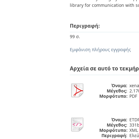
library for communication with s
Περιγραφή:
99 σ.
Εμφάνιση πλήρους εγγραφής
Αρχεία σε αυτό το τεκμήρ
Όνομα:
xena
Μέγεθος:
2.1
Μορφότυπο:
PDF
Όνομα:
ETDR
Μέγεθος:
331b
Μορφότυπο:
XML
Περιγραφή:
Ελε