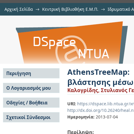
Αρχική Σελίδα
→
Κεντρική Βιβλιοθήκη Ε.Μ.Π.
→
Ιδρυματικό 
AthensTreeMap: Εφαρμογή κα
Εργασίες
→
Εμφάνιση Τεκμηρίου
Αποθετήριο DSpace/Manakin
crowdsourcing
AthensTreeMa
Περιήγηση
βλάστησης μέσω 
Σε όλο το DSpace
Ο Λογαριασμός μου
Καλογρίδης, Στυλιανός Γ
Κοινότητες & Συλλογές
Σύνδεση
Ανά Ημερομηνία
Οδηγίες / Βοήθεια
Εγγραφή
URI:
https://dspace.lib.ntua.gr/
Έκδοσης
http://dx.doi.org/10.26240/heal.
Οδηγίες Υποβολής
Συγγραφείς
Ημερομηνία:
2013-07-04
Σχετικοί Σύνδεσμοι
Οδηγίες Χρήσης ΙΑ
Τίτλοι
Συχνές Ερωτήσεις
Θέματα
Οδηγίες Υποβολής -
Περίληψη:
Αυτή η Συλλογή