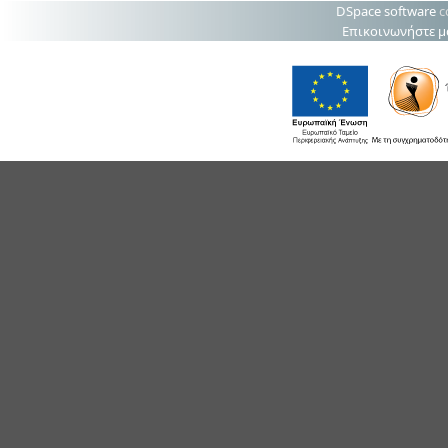
DSpace software
c
Επικοινωνήστε μ