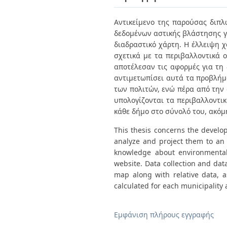
Διπλωματικές Εργασίες
Πολιτικές Πρόσβασης
Ανά Ημερομηνία
Αντικείμενο της παρούσας διπλ
Έκδοσης
δεδομένων αστικής βλάστησης γι
Συγγραφείς
Τίτλοι
διαδραστικό χάρτη. Η έλλειψη 
Θέματα
σχετικά με τα περιβαλλοντικά 
αποτέλεσαν τις αφορμές για τη 
αντιμετωπίσει αυτά τα προβλήμ
των πολιτών, ενώ πέρα από την 
υπολογίζονται τα περιβαλλοντικ
κάθε δήμο στο σύνολό του, ακόμη
This thesis concerns the develop
analyze and project them to an i
knowledge about environmental 
website. Data collection and dat
map along with relative data, a
calculated for each municipality a
Εμφάνιση πλήρους εγγραφής