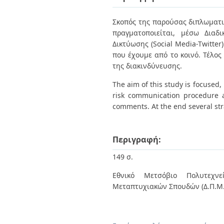
Διπλωματικές Εργασίες
Πολιτικές Πρόσβασης
Ανά Ημερομηνία
Σκοπός της παρούσας διπλωματι
Έκδοσης
πραγματοποιείται, μέσω Διαδ
Συγγραφείς
Τίτλοι
Δικτύωσης (Social Media-Twitte
Θέματα
που έχουμε από το κοινό. Τέλος
της διακινδύνευσης.
The aim of this study is focused, 
risk communication procedure an
comments. At the end several str
Περιγραφή:
149 σ.
Εθνικό Μετσόβιο Πολυτεχνεί
Μεταπτυχιακών Σπουδών (Δ.Π.Μ.Σ