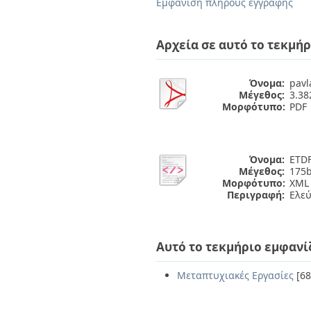
Εμφάνιση πλήρους εγγραφής
Αρχεία σε αυτό το τεκμήρ
Όνομα:
pavl
Μέγεθος:
3.3
Μορφότυπο:
PDF
Όνομα:
ETDF
Μέγεθος:
175b
Μορφότυπο:
XML
Περιγραφή:
Ελε
Αυτό το τεκμήριο εμφανί
Μεταπτυχιακές Εργασίες
[68