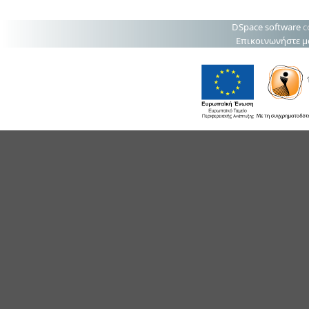
DSpace software
c
Επικοινωνήστε μ