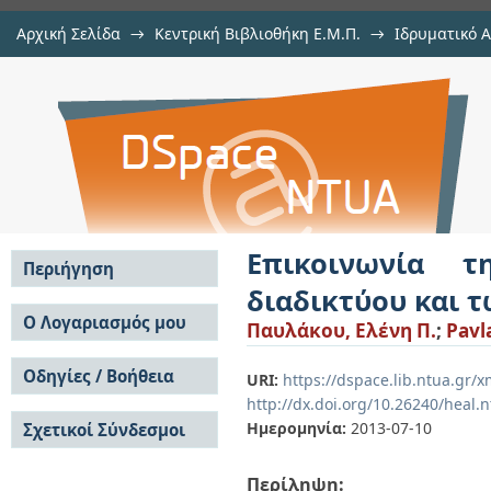
Αρχική Σελίδα
→
Κεντρική Βιβλιοθήκη Ε.Μ.Π.
→
Ιδρυματικό 
Επικοινωνία της διακινδύνευσ
Εργασίες
→
Εμφάνιση Τεκμηρίου
Αποθετήριο DSpace/Manakin
Κοινωνικών Μέσων Δικτύωσης
Επικοινωνία τ
Περιήγηση
διαδικτύου και 
Σε όλο το DSpace
Ο Λογαριασμός μου
Παυλάκου, Ελένη Π.
;
Pavla
Κοινότητες & Συλλογές
Σύνδεση
Ανά Ημερομηνία
Οδηγίες / Βοήθεια
Εγγραφή
URI:
https://dspace.lib.ntua.gr/
Έκδοσης
http://dx.doi.org/10.26240/heal.
Οδηγίες Υποβολής
Συγγραφείς
Ημερομηνία:
2013-07-10
Σχετικοί Σύνδεσμοι
Οδηγίες Χρήσης ΙΑ
Τίτλοι
Συχνές Ερωτήσεις
Θέματα
Οδηγίες Υποβολής -
Περίληψη:
Αυτή η Συλλογή